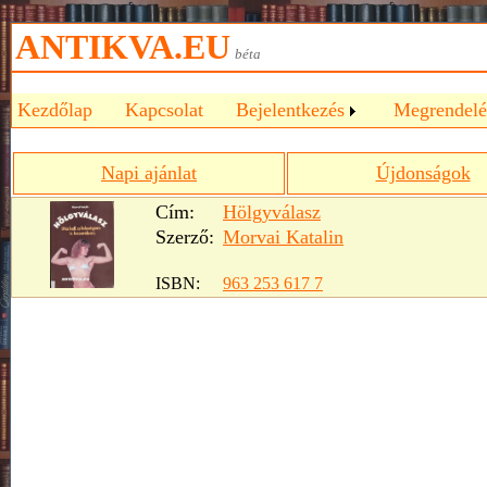
ANTIKVA.EU
béta
Kezdőlap
Kapcsolat
Bejelentkezés
Megrendelé
Napi ajánlat
Újdonságok
Cím:
Hölgyválasz
Szerző:
Morvai Katalin
ISBN:
963 253 617 7