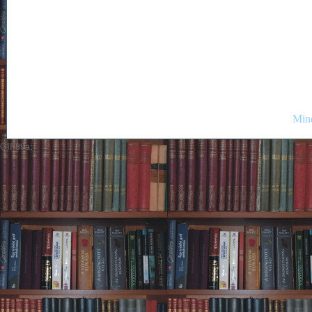
Mind
GIF89a;