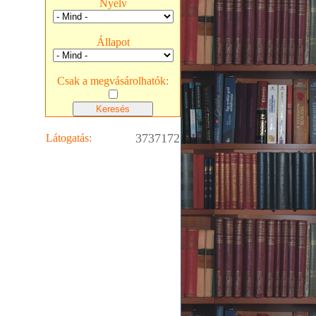
Nyelv
Állapot
Csak a megvásárolhatók:
3737172
Látogatás: