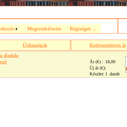
a
ntkezés
Megrendeléseim
Régiségek ...
Újdonságok
Kedvezményes ár
a diadala
rnő
Ár (€) :
18,00
Új ár (€):
Készlet:
1
darab