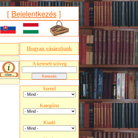
[
Bejelentkezés
]
Hogyan vásároljunk
A keresett szöveg
Szerző
Kategória
Kiadó