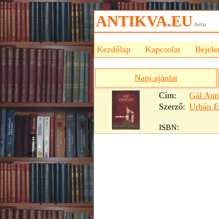
ANTIKVA.EU
bét
Kezdőlap
Kapcsolat
Bejele
Napi ajánlat
Cím:
Gál Ann
Szerző:
Urbán E
ISBN: