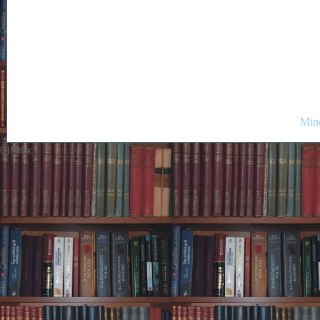
Mind
GIF89a;