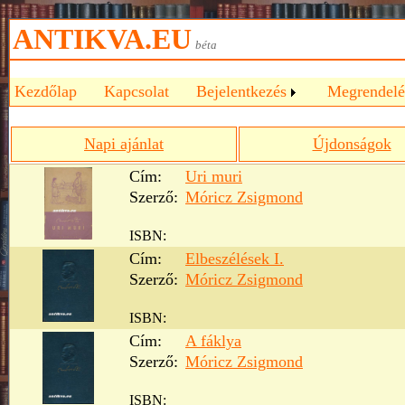
ANTIKVA.EU
béta
Kezdőlap
Kapcsolat
Bejelentkezés
Megrendelé
Napi ajánlat
Újdonságok
Cím:
Uri muri
Szerző:
Móricz Zsigmond
ISBN:
Cím:
Elbeszélések I.
Szerző:
Móricz Zsigmond
ISBN:
Cím:
A fáklya
Szerző:
Móricz Zsigmond
ISBN: