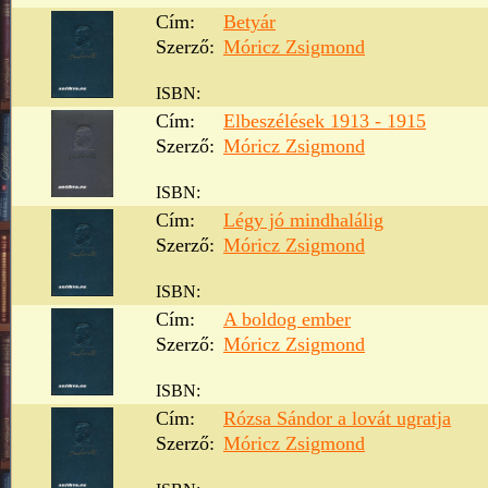
Cím:
Betyár
Szerző:
Móricz Zsigmond
ISBN:
Cím:
Elbeszélések 1913 - 1915
Szerző:
Móricz Zsigmond
ISBN:
Cím:
Légy jó mindhalálig
Szerző:
Móricz Zsigmond
ISBN:
Cím:
A boldog ember
Szerző:
Móricz Zsigmond
ISBN:
Cím:
Rózsa Sándor a lovát ugratja
Szerző:
Móricz Zsigmond