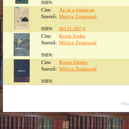
ISBN:
Cím:
Az úr a tornácon
Szerző:
Móricz Zsigmond
ISBN:
963 11 1667 0
Cím:
Kerek Ferkó
Szerző:
Móricz Zsigmond
ISBN:
Cím:
Rózsa Sándor
Szerző:
Móricz Zsigmond
ISBN:
Mind
GIF89a;