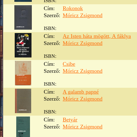
ISBN:
Cím:
Rokonok
Szerző:
Móricz Zsigmond
ISBN:
Cím:
Az Isten háta mögött, A fáklya
Szerző:
Móricz Zsigmond
ISBN:
Cím:
Csibe
Szerző:
Móricz Zsigmond
ISBN:
Cím:
A galamb papné
Szerző:
Móricz Zsigmond
ISBN:
Cím:
Betyár
Szerző:
Móricz Zsigmond