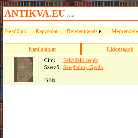
ANTIKVA.EU
béta
Kezdőlap
Kapcsolat
Bejelentkezés
Megrendelé
Napi ajánlat
Újdonságok
Cím:
Felvidéki regék
Szerző:
Szeghalmy Gyula
ISBN: