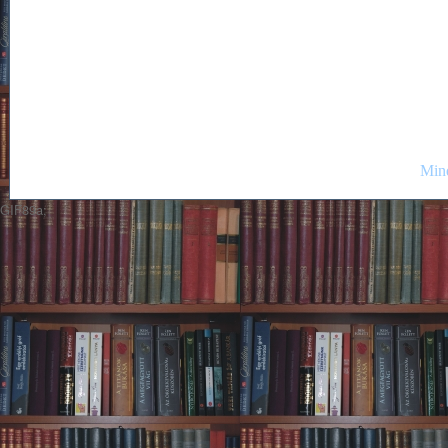
Mind
GIF89a;