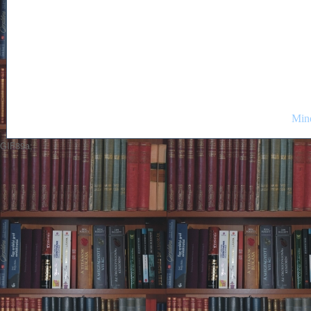
Mind
GIF89a;