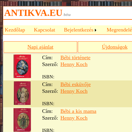
ANTIKVA.EU
béta
Kezdőlap
Kapcsolat
Bejelentkezés
Megrendelé
Napi ajánlat
Újdonságok
Cím:
Bébi története
Szerző:
Henny Koch
ISBN:
Cím:
Bébi esküvője
Szerző:
Henny Koch
ISBN:
Cím:
Bébi a kis mama
Szerző:
Henny Koch
ISBN: