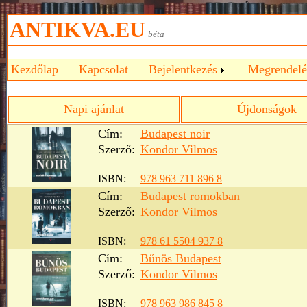
ANTIKVA.EU
béta
Kezdőlap
Kapcsolat
Bejelentkezés
Megrendelé
Napi ajánlat
Újdonságok
Cím:
Budapest noir
Szerző:
Kondor Vilmos
ISBN:
978 963 711 896 8
Cím:
Budapest romokban
Szerző:
Kondor Vilmos
ISBN:
978 61 5504 937 8
Cím:
Bűnös Budapest
Szerző:
Kondor Vilmos
ISBN:
978 963 986 845 8