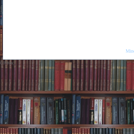
Mind
GIF89a;