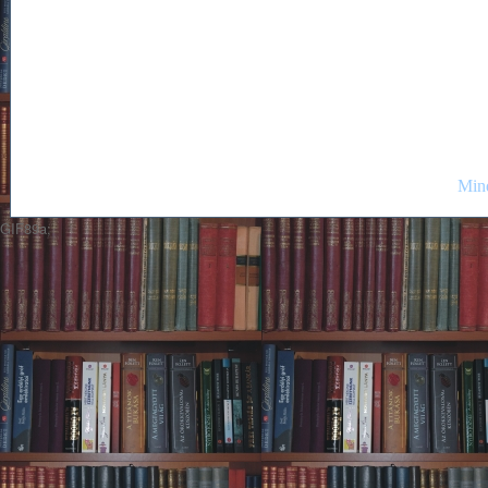
Mind
GIF89a;