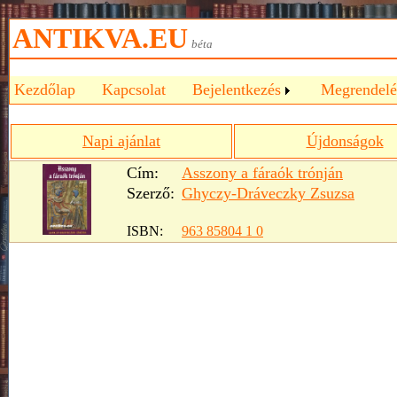
ANTIKVA.EU
béta
Kezdőlap
Kapcsolat
Bejelentkezés
Megrendelé
Napi ajánlat
Újdonságok
Cím:
Asszony a fáraók trónján
Szerző:
Ghyczy-Dráveczky Zsuzsa
ISBN:
963 85804 1 0