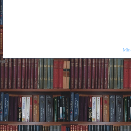
Mind
GIF89a;