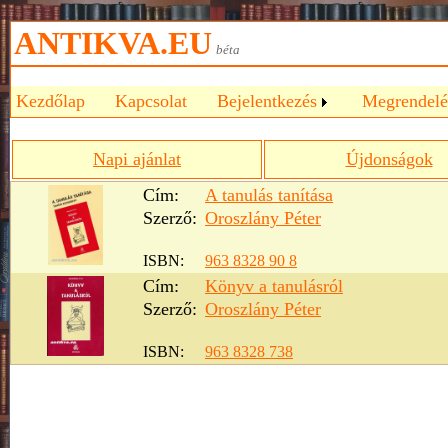
ANTIKVA.EU
béta
Kezdőlap
Kapcsolat
Bejelentkezés
Megrendelé
Napi ajánlat
Újdonságok
Cím:
A tanulás tanítása
Szerző:
Oroszlány Péter
ISBN:
963 8328 90 8
Cím:
Könyv a tanulásról
Szerző:
Oroszlány Péter
ISBN:
963 8328 738