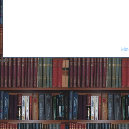
Mind
GIF89a;