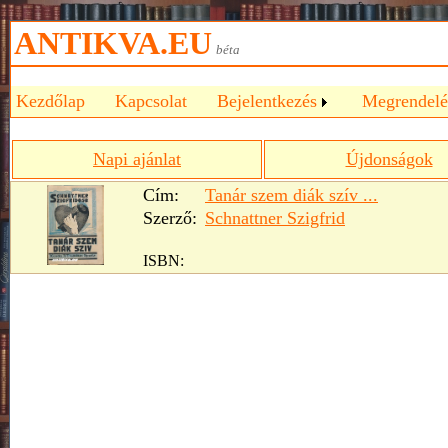
ANTIKVA.EU
béta
Kezdőlap
Kapcsolat
Bejelentkezés
Megrendelé
Napi ajánlat
Újdonságok
Cím:
Tanár szem diák szív ...
Szerző:
Schnattner Szigfrid
ISBN: