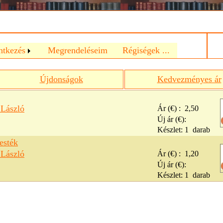
a
ntkezés
Megrendeléseim
Régiségek ...
Újdonságok
Kedvezményes ár
László
Ár (€) :
2,50
Új ár (€):
Készlet:
1
darab
esték
László
Ár (€) :
1,20
Új ár (€):
Készlet:
1
darab