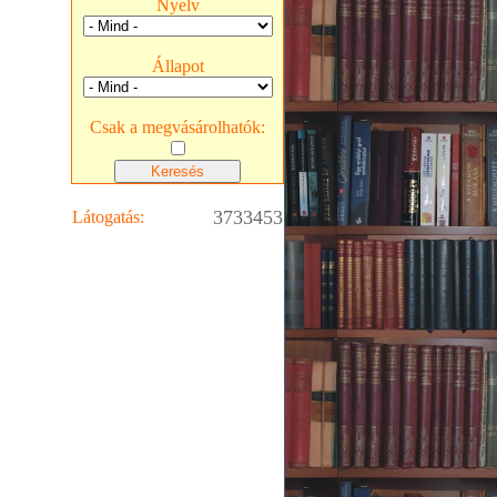
Nyelv
Állapot
Csak a megvásárolhatók:
3733453
Látogatás: