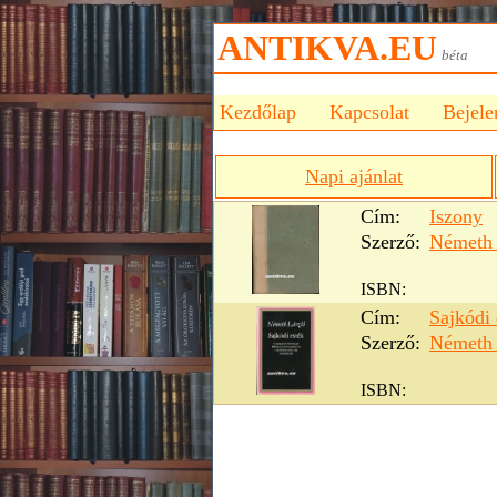
ANTIKVA.EU
bét
Kezdőlap
Kapcsolat
Bejele
Napi ajánlat
Cím:
Iszony
Szerző:
Németh 
ISBN:
Cím:
Sajkódi 
Szerző:
Németh 
ISBN: