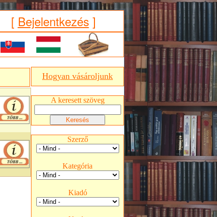
[
Bejelentkezés
]
Hogyan vásároljunk
A keresett szöveg
Szerző
Kategória
Kiadó