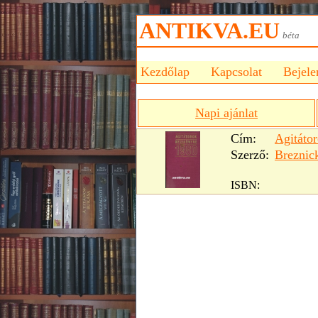
ANTIKVA.EU
bét
Kezdőlap
Kapcsolat
Bejele
Napi ajánlat
Cím:
Agitáto
Szerző:
Breznic
ISBN: