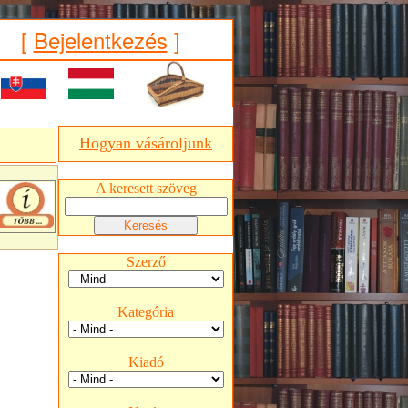
[
Bejelentkezés
]
Hogyan vásároljunk
A keresett szöveg
Szerző
Kategória
Kiadó