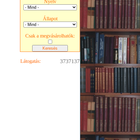
Nyelv
Állapot
Csak a megvásárolhatók:
3737137
Látogatás: