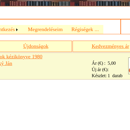
a
ntkezés
Megrendeléseim
Régiségek ...
Újdonságok
Kedvezményes ár
rok kézikönyve 1980
ký Ján
Ár (€) :
5,00
Új ár (€):
Készlet:
1
darab