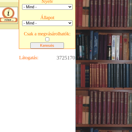
Nyelv
Állapot
Csak a megvásárolhatók:
3725170
Látogatás: