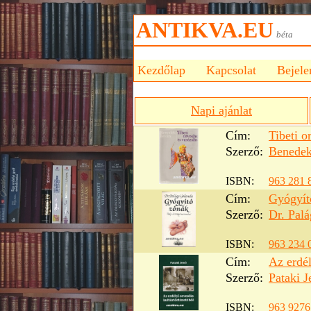
ANTIKVA.EU
bét
Kezdőlap
Kapcsolat
Bejele
Napi ajánlat
Cím:
Tibeti o
Szerző:
Benedek
ISBN:
963 281 
Cím:
Gyógyít
Szerző:
Dr. Palá
ISBN:
963 234 
Cím:
Az erdél
Szerző:
Pataki J
ISBN:
963 9276