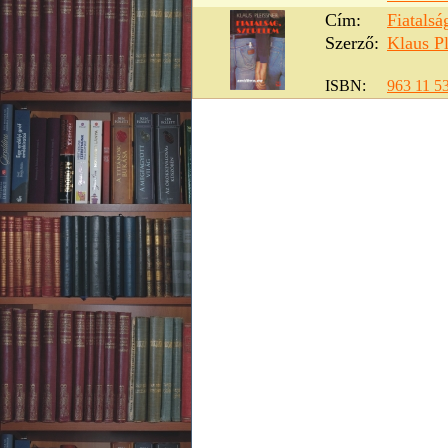
Cím:
Fiatalsá
Szerző:
Klaus Pl
ISBN:
963 11 5