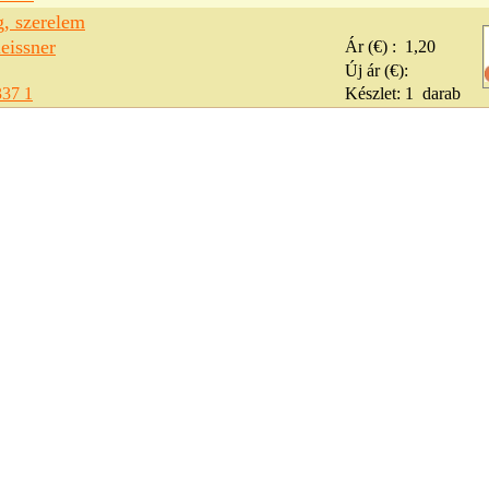
g, szerelem
eissner
Ár (€) :
1,20
Új ár (€):
337 1
Készlet:
1
darab