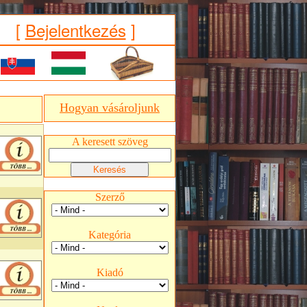
[
Bejelentkezés
]
Hogyan vásároljunk
A keresett szöveg
Szerző
Kategória
Kiadó