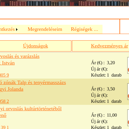
a
ntkezés
Megrendeléseim
Régiségek ...
Újdonságok
Kedvezményes ár
rvoslás és varázslás
 István
Ár (€) :
3,20
Új ár (€):
805 9
Készlet:
1
darab
ó zónák Talp és tenyérmasszázs
gyi Jolanda
Ár (€) :
3,50
Új ár (€):
058 2
Készlet:
1
darab
yi orvoslás kultúrtörténetéből
enő
Ár (€) :
11,00
Új ár (€):
 39 1
Készlet:
1
darab