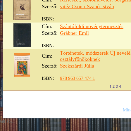
Szerző:
vitéz Csonti Szabó István
ISBN:
Cím:
Szántóföldi növénytermesztés
Szerző:
Grábner Emil
ISBN:
Történetek, módszerek Új nevelé
Cím:
osztályfőnököknek
Szerző:
Szekszárdi Júlia
ISBN:
978 963 657 474 1
1
2
3
4
Mind
GIF89a;