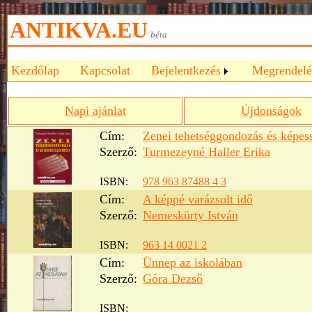
ANTIKVA.EU
béta
Kezdőlap
Kapcsolat
Bejelentkezés
Megrendelé
Napi ajánlat
Újdonságok
Cím:
Zenei tehetséggondozás és képess
Szerző:
Turmezeyné Haller Erika
ISBN:
978 963 87488 4 3
Cím:
A képpé varázsolt idő
Szerző:
Nemeskürty István
ISBN:
963 14 0021 2
Cím:
Ünnep az iskolában
Szerző:
Góra Dezső
ISBN: