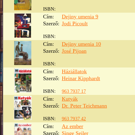
ISBN:
Cím:
Dejiny umenia 9
Szerző:
Jodi Picoult
ISBN:
Cím:
Dejiny umenia 10
Szerző:
José Pijoan
ISBN:
Cím:
Háziállatok
Szerző:
Heinar Kipphardt
ISBN:
963 7937 17
Cím:
Kutyák
Szerző:
Dr. Peter Teichmann
ISBN:
963 7937 42
Cím:
Az ember
Szerző:
Singe Seiler