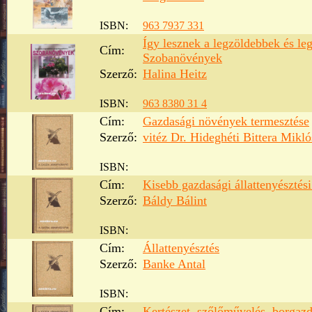
ISBN:
963 7937 331
Így lesznek a legzöldebbek és le
Cím:
Szobanövények
Szerző:
Halina Heitz
ISBN:
963 8380 31 4
Cím:
Gazdasági növények termesztése
Szerző:
vitéz Dr. Hideghéti Bittera Mikló
ISBN:
Cím:
Kisebb gazdasági állattenyésztés
Szerző:
Báldy Bálint
ISBN:
Cím:
Állattenyésztés
Szerző:
Banke Antal
ISBN:
Cím:
Kertészet, szőlőművelés, borgaz