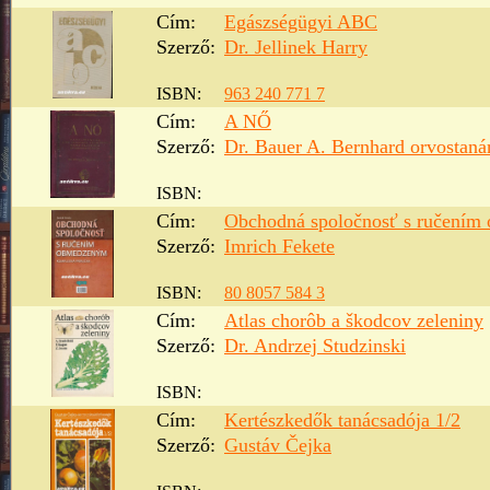
Cím:
Egászségügyi ABC
Szerző:
Dr. Jellinek Harry
ISBN:
963 240 771 7
Cím:
A NŐ
Szerző:
Dr. Bauer A. Bernhard orvostaná
ISBN:
Cím:
Obchodná spoločnosť s ručení
Szerző:
Imrich Fekete
ISBN:
80 8057 584 3
Cím:
Atlas chorôb a škodcov zeleniny
Szerző:
Dr. Andrzej Studzinski
ISBN:
Cím:
Kertészkedők tanácsadója 1/2
Szerző:
Gustáv Čejka