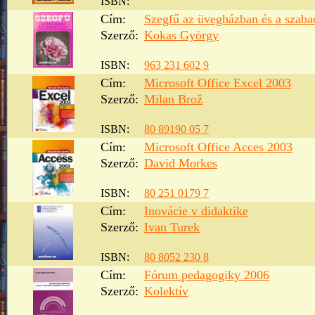
ISBN:
Cím:
Szegfű az üvegházban és a szaba
Szerző:
Kokas György
ISBN:
963 231 602 9
Cím:
Microsoft Office Excel 2003
Szerző:
Milan Brož
ISBN:
80 89190 05 7
Cím:
Microsoft Office Acces 2003
Szerző:
David Morkes
ISBN:
80 251 0179 7
Cím:
Inovácie v didaktike
Szerző:
Ivan Turek
ISBN:
80 8052 230 8
Cím:
Fórum pedagogiky 2006
Szerző:
Kolektív