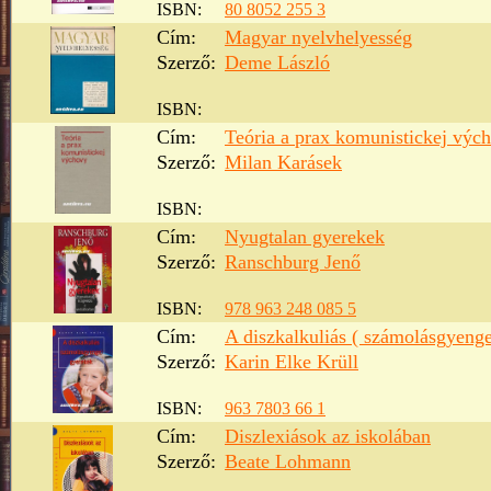
ISBN:
80 8052 255 3
Cím:
Magyar nyelvhelyesség
Szerző:
Deme László
ISBN:
Cím:
Teória a prax komunistickej výc
Szerző:
Milan Karásek
ISBN:
Cím:
Nyugtalan gyerekek
Szerző:
Ranschburg Jenő
ISBN:
978 963 248 085 5
Cím:
A diszkalkuliás ( számolásgyeng
Szerző:
Karin Elke Krüll
ISBN:
963 7803 66 1
Cím:
Diszlexiások az iskolában
Szerző:
Beate Lohmann