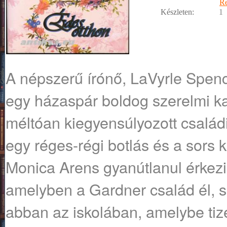
R
Készleten:
1
A népszerű írónő, LaVyrle Spen
egy házaspár boldog szerelmi ka
méltóan kiegyensúlyozott családi
egy réges-régi botlás és a sors 
Monica Arens gyanútlanul érkezi
amelyben a Gardner család él, s
abban az iskolában, amelybe tize