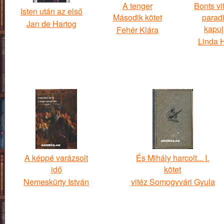
A tenger
Bonts vit
Isten után az első
Második kötet
parad
Jan de Hartog
kapu
Fehér Klára
Linda 
A képpé varázsolt
És Mihály harcolt... I.
idő
kötet
Nemeskürty István
vitéz Somogyvári Gyula