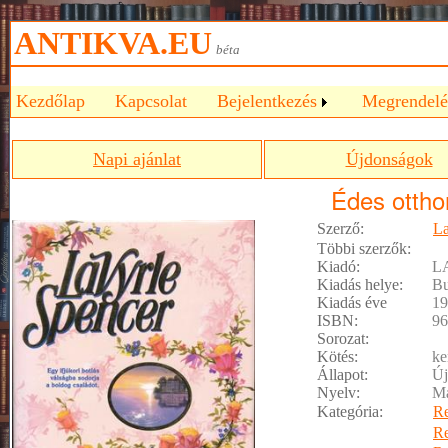
ANTIKVA.EU
béta
Kezdőlap
Kapcsolat
Bejelentkezés
Megrendelé
Napi ajánlat
Újdonságok
Édes ottho
Szerző:
La
Többi szerzők:
Kiadó:
L
Kiadás helye:
Bu
Kiadás éve
19
ISBN:
96
Sorozat:
Kötés:
ke
Állapot:
Új
Nyelv:
M
Kategória:
R
R