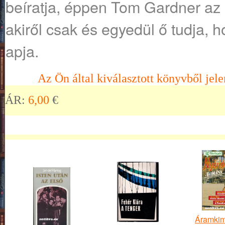
beíratja, éppen Tom Gardner az 
akiről csak és egyedül ő tudja,
apja.
Az Ön által kiválasztott könyvből jele
ÁR:
6,00
€
Áramkim