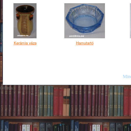
Kerámia váza
Hamutartó
Mind
GIF89a;