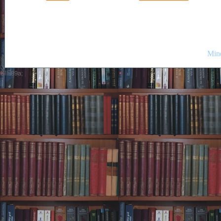
Mind
GIF89a;