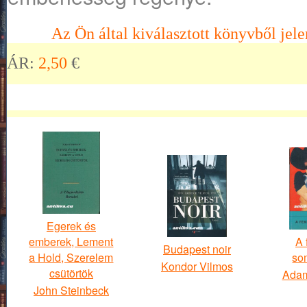
Az Ön által kiválasztott könyvből jele
ÁR:
2,50
€
Egerek és
emberek, Lement
A 
Budapest noir
a Hold, Szerelem
so
Kondor Vilmos
csütörtök
Adam
John Steinbeck