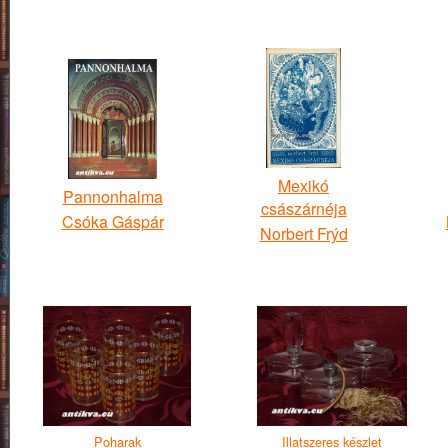
Mexikó
Pannonhalma
császárnéja
Csóka Gáspár
Norbert Frýd
Poharak
Illatszeres készlet