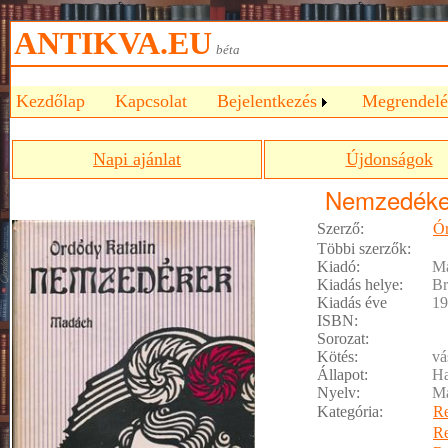
ANTIKVA.EU
béta
Kezdőlap
Kapcsolat
Bejelentkezés
Megrendelé
Napi ajánlat
Újdonságok
Nemzedék
Szerző:
Ór
Többi szerzők:
Kiadó:
M
Kiadás helye:
Br
Kiadás éve
19
ISBN:
Sorozat:
Kötés:
vá
Állapot:
Ha
Nyelv:
M
Kategória:
R
R