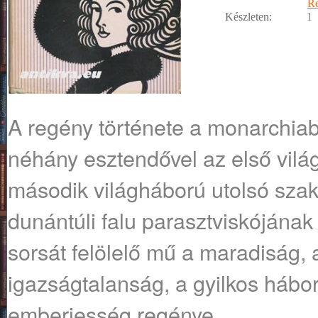
R
Készleten:
1
A regény története a monarchiab
néhány esztendővel az első világ
második világháború utolsó sza
dunántúli falu parasztviskóján
sorsát felölelő mű a maradiság, 
igazságtalanság, a gyilkos hábor
emberiesség regénye.