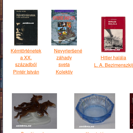
Kémtörténetek
Nevyrieršené
a XX.
záhady
Hitler halála
századból
sveta
L. A. Bezimenszkij
Pintér István
Kolektív