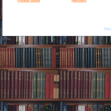
Porcelán szobor
Hamutartó
Mind
GIF89a;