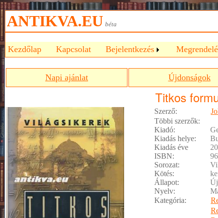
ANTIKVA.EU
béta
Kezdőlap
Kapcsolat
Bejelentkezés
Megrendelé
Napi ajánlat
Újdonságok
Titkos formu
Szerző:
Jo
Többi szerzők:
Kiadó:
Ge
Kiadás helye:
Bu
Kiadás éve
20
ISBN:
96
Sorozat:
Vi
Kötés:
ke
Állapot:
Új
Nyelv:
M
Kategória:
R
R