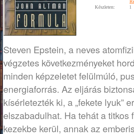
R
Készleten:
1
Steven Epstein, a neves atomfiz
végzetes következményeket hord
minden képzeletet felülmúló, pus
energiaforrás. Az eljárás bizton
kísérletezték ki, a „fekete lyuk” 
elszabadulhat. Ha tehát a titkos f
kezekbe kerül, annak az emberis