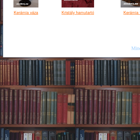
Kerámia váza
Kristály hamutartó
Kerámia f
Mind
GIF89a;