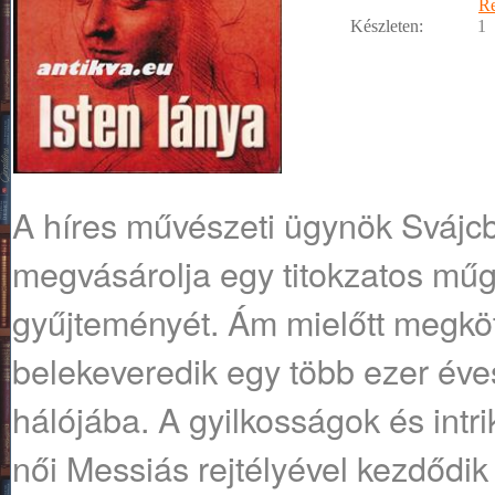
R
Készleten:
1
A híres művészeti ügynök Svájcb
megvásárolja egy titokzatos mű
gyűjteményét. Ám mielőtt megköt
belekeveredik egy több ezer év
hálójába. A gyilkosságok és intri
női Messiás rejtélyével kezdődik