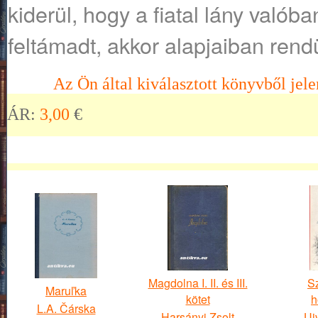
kiderül, hogy a fiatal lány valóba
feltámadt, akkor alapjaiban rend
Az Ön által kiválasztott könyvből jele
ÁR:
3,00
€
Magdolna I. II. és III.
S
Maruľka
kötet
h
L.A. Čárska
Harsányi Zsolt
Uj