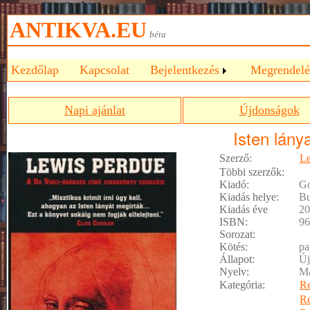
ANTIKVA.EU
béta
Kezdőlap
Kapcsolat
Bejelentkezés
Megrendelé
Napi ajánlat
Újdonságok
Isten lány
Szerző:
Le
Többi szerzők:
Kiadó:
Go
Kiadás helye:
Bu
Kiadás éve
20
ISBN:
96
Sorozat:
Kötés:
pa
Állapot:
Új
Nyelv:
M
Kategória:
R
R