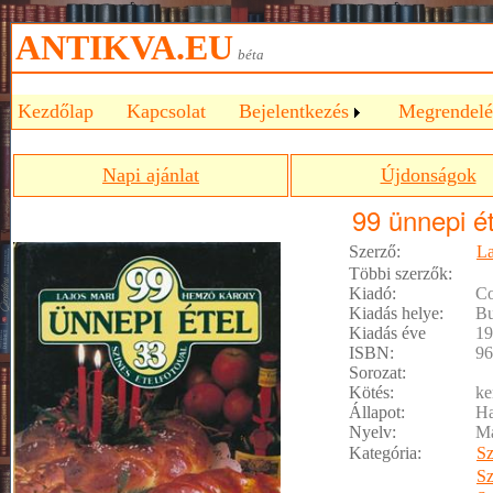
ANTIKVA.EU
béta
Kezdőlap
Kapcsolat
Bejelentkezés
Megrendelé
Napi ajánlat
Újdonságok
99 ünnepi ét
Szerző:
La
Többi szerzők:
Kiadó:
Co
Kiadás helye:
Bu
Kiadás éve
19
ISBN:
96
Sorozat:
Kötés:
ke
Állapot:
Ha
Nyelv:
M
Kategória:
S
S