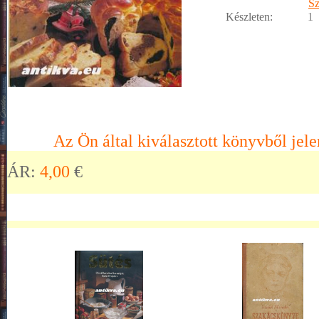
S
Készleten:
1
Az Ön által kiválasztott könyvből jele
ÁR:
4,00
€