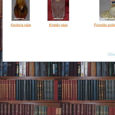
Kerámia váza
Kristály váza
Porcelán szob
Mind
GIF89a;