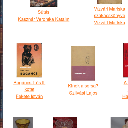
Vízvári Mariska
Sütés
szakácskönyve
Kasznár Veronika Katalin
Vízvári Mariska
Bogáncs I. és II.
A 
Kinek a sorsa?
kötet
Szilvási Lajos
Fekete István
Ha