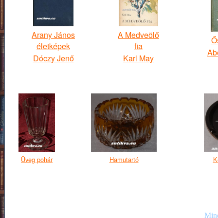
Arany János
A Medveölő
Ő
életképek
fia
Ab
Dóczy Jenő
Karl May
Üveg pohár
Hamutartó
K
Mind