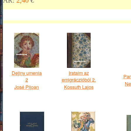
ÁR:
2,40
€
Dejiny umenia
Irataim az
Par
2
emigráczióból 2.
Ne
José Pijoan
Kossuth Lajos