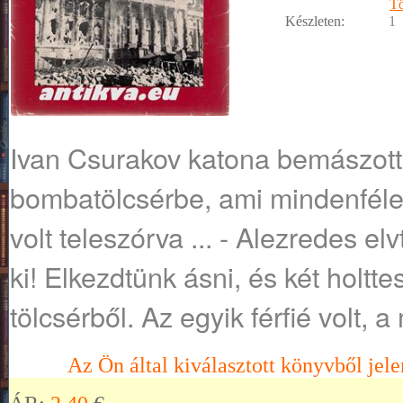
Tö
Készleten:
1
Ivan Csurakov katona bemászott 
bombatölcsérbe, ami mindenféle
volt teleszórva ... - Alezredes el
ki! Elkezdtünk ásni, és két holtte
tölcsérből. Az egyik férfié volt, 
Az Ön által kiválasztott könyvből jele