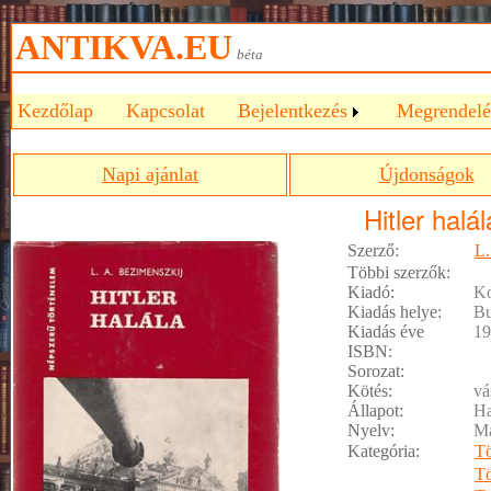
ANTIKVA.EU
béta
Kezdőlap
Kapcsolat
Bejelentkezés
Megrendelé
Napi ajánlat
Újdonságok
Hitler halál
Szerző:
L.
Többi szerzők:
Kiadó:
Ko
Kiadás helye:
Bu
Kiadás éve
19
ISBN:
Sorozat:
Kötés:
vá
Állapot:
Ha
Nyelv:
M
Kategória:
Tö
Tö