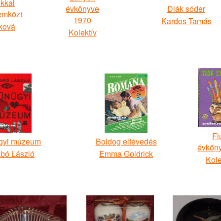
kkal
évkönyve
Diák sóder
emközt
1970
Kardos Tamás
ňková
Kolektív
Fi
gyi múzeum
Boldog eltévedés
évkön
bó László
Emma Goldrick
Kole