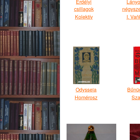
Erdélyi
Lányo
csillagok
négysz
Kolektív
I. Va
Odysseia
Bűnü
Homérosz
Sza