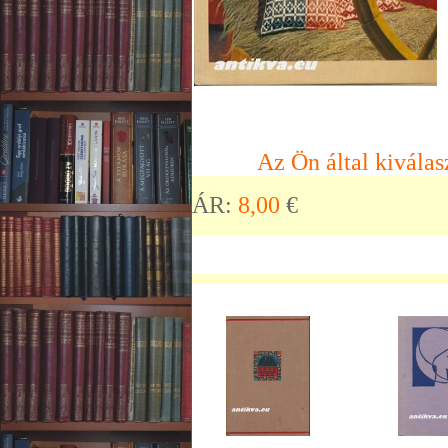
Az Ön által kiválas
ÁR:
8,00
€