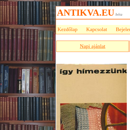
ANTIKVA.EU
bét
Kezdőlap
Kapcsolat
Bejele
Napi ajánlat