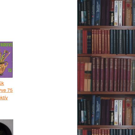
úk
yve 75
ktív