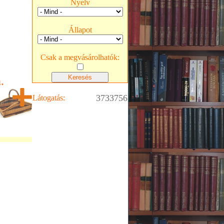
Nyelv
Állapot
Csak a megvásárolhatók:
.
3733756
Látogatás: