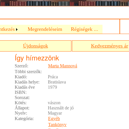
a
ntkezés
Megrendeléseim
Régiségek ...
Újdonságok
Kedvezményes ár
Így hímezzönk
Szerző:
Marta Mannová
Többi szerzők:
Kiadó:
Práca
Kiadás helye:
Bratislava
Kiadás éve
1979
ISBN:
Sorozat:
Kötés:
vászon
Állapot:
Használt de jó
Nyelv:
Magyar
Kategória:
Egyéb
Tankönyv