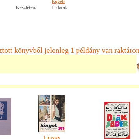
Egyéb
Készleten:
1
darab
ztott könyvből jelenleg 1 példány van raktáron
Lányok