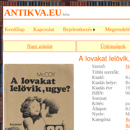
ANTIKVA.EU
béta
Kezdőlap
Kapcsolat
Bejelentkezés
Megrendelé
Napi ajánlat
Újdonságok
A lovakat lelövik
Szerző:
H
Többi szerzők:
Kiadó:
Ko
Kiadás helye:
Bu
Kiadás éve
19
ISBN:
96
Sorozat:
Kötés:
pa
Állapot:
Kö
Nyelv:
M
Kategória:
R
R