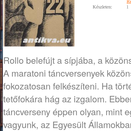
R
Készleten:
1
Rollo belefújt a sípjába, a közöns
A maratoni táncversenyek közön
fokozatosan felkészíteni. Ha tört
tetőfokára hág az izgalom. Ebbe
táncverseny éppen olyan, mint e
vagyunk, az Egyesült Államokban