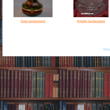
Üveg bonbontartó
Kristály bonbontartó
Mind
GIF89a;