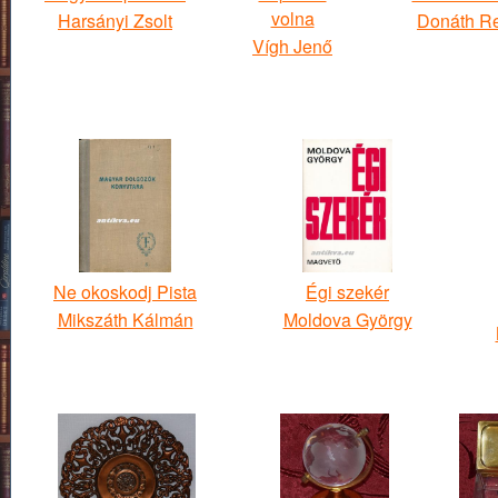
volna
Harsányi Zsolt
Donáth Re
Vígh Jenő
Ne okoskodj Pista
Égi szekér
Mikszáth Kálmán
Moldova György