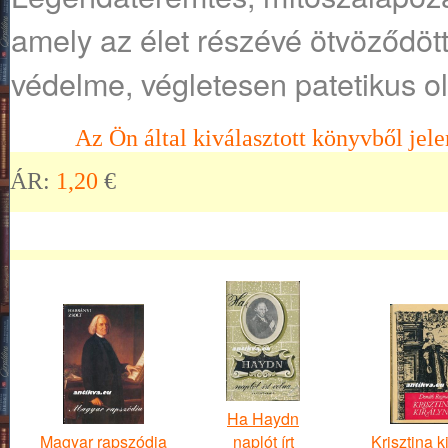
amely az élet részévé ötvöződöt
védelme, végletesen patetikus o
Az Ön által kiválasztott könyvből jele
ÁR:
1,20
€
Ha Haydn
Magyar rapszódia
naplót írt
Krisztina k