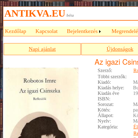
ANTIKVA.EU
béta
Kezdőlap
Kapcsolat
Bejelentkezés
Megrendelé
Napi ajánlat
Újdonságok
Az igazi Csi
Szerző:
Ro
Többi szerzők:
Kiadó:
Ma
Kiadás helye:
Bu
Kiadás éve
19
ISBN:
Sorozat:
Ma
Kötés:
pa
Állapot:
Kö
Nyelv:
M
Kategória:
Él
R