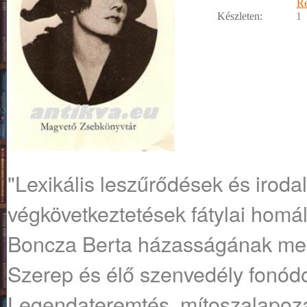
R
Készleten:
1
"Lexikális leszűrődések és irodal
végkövetkeztetések fátylai homá
Boncza Berta házasságának megr
Szerep és élő szenvedély fonódot
Legendateremtés, mítoszalapozá