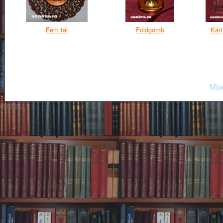
Fém tál
Földgömb
Kárt
Mind
GIF89a;