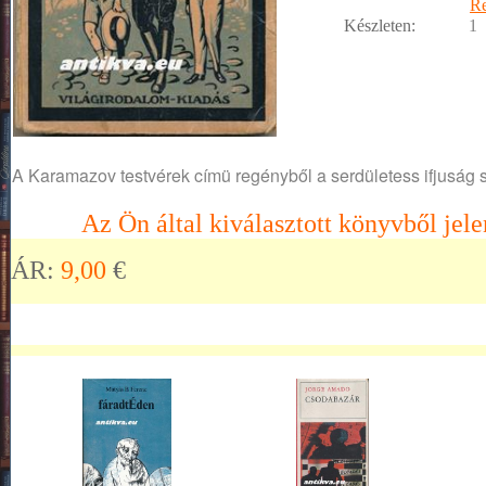
R
Készleten:
1
A Karamazov testvérek címü regényből a serdületess ifjuság s
Az Ön által kiválasztott könyvből jele
ÁR:
9,00
€