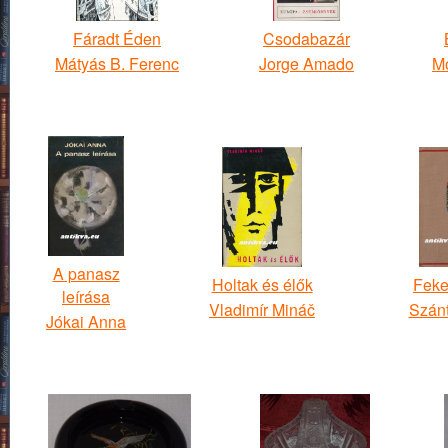
Fáradt Éden
Csodabazár
Mátyás B. Ferenc
Jorge Amado
M
A panasz
Holtak és élők
Feke
leírása
Vladimír Mináč
Szán
Jókai Anna