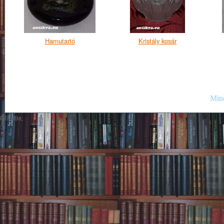
Hamutartó
Kristály kosár
Mind
GIF89a;