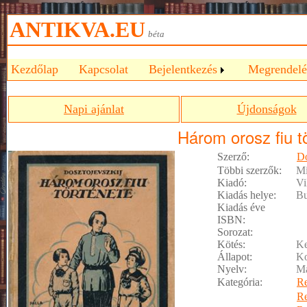
ANTIKVA.EU
béta
Kezdőlap
Kapcsolat
Bejelentkezés
Megrendelé
Napi ajánlat
Újdonságok
Három orosz fiu t
Szerző:
Do
Többi szerzők:
Mi
Kiadó:
Vi
Kiadás helye:
Bu
Kiadás éve
ISBN:
Sorozat:
Kötés:
Ke
Állapot:
Ko
Nyelv:
M
Kategória:
R
R