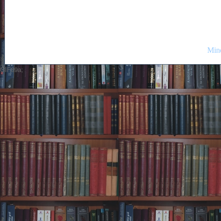
Mind
GIF89a;