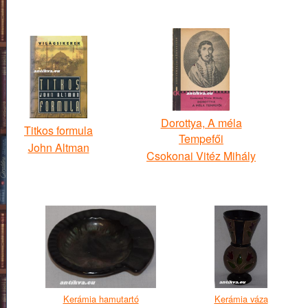
Dorottya, A méla
Titkos formula
Tempefői
John Altman
Csokonai Vitéz Mihály
Kerámia hamutartó
Kerámia váza