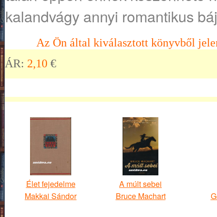
kalandvágy annyi romantikus bájj
Az Ön által kiválasztott könyvből jele
ÁR:
2,10
€
Élet fejedelme
A múlt sebei
Makkai Sándor
Bruce Machart
G