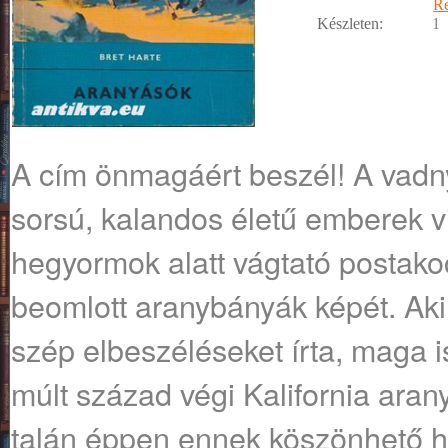
R
Készleten:
1
A cím önmagáért beszél! A vadny
sorsú, kalandos életű emberek vi
hegyormok alatt vágtató postakocs
beomlott aranybányák képét. Aki
szép elbeszéléseket írta, maga is 
múlt század végi Kalifornia arany
talán éppen ennek köszönhető ho