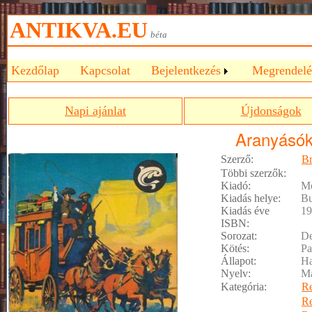
ANTIKVA.EU
béta
Kezdőlap
Kapcsolat
Bejelentkezés
Megrendelé
Napi ajánlat
Újdonságok
Aranyásó
Szerző:
Br
Többi szerzők:
Kiadó:
Mó
Kiadás helye:
Bu
Kiadás éve
19
ISBN:
Sorozat:
De
Kötés:
Pa
Állapot:
Ha
Nyelv:
M
Kategória:
R
R