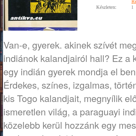
R
Készleten:
1
Van-e, gyerek. akinek szívét me
indiánok kalandjairól hall? Ez a 
egy indián gyerek mondja el benn
Érdekes, színes, izgalmas, törté
kis Togo kalandjait, megnyílik el
ismeretlen világ, a paraguayi in
közelebb kerül hozzánk egy mes