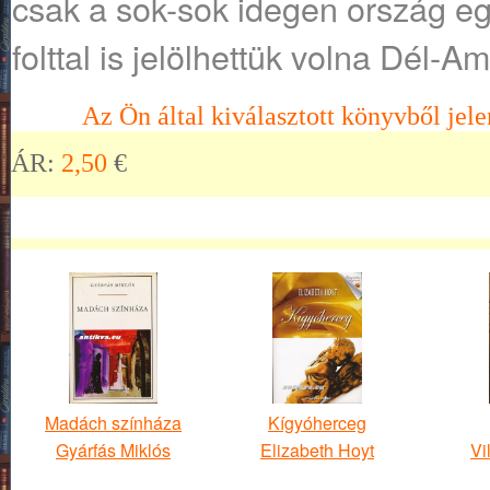
csak a sok-sok idegen ország egy
folttal is jelölhettük volna Dél-A
Az Ön által kiválasztott könyvből jele
ÁR:
2,50
€
Madách színháza
Kígyóherceg
Gyárfás Miklós
Elizabeth Hoyt
Vi