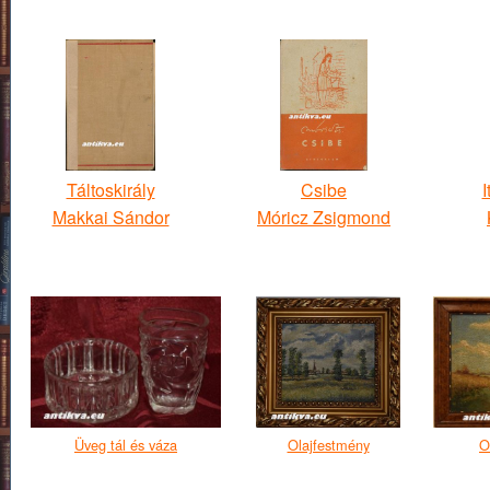
Táltoskirály
Csibe
I
Makkai Sándor
Móricz Zsigmond
Üveg tál és váza
Olajfestmény
O