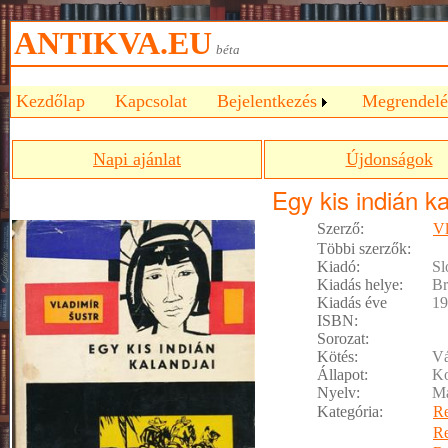
ANTIKVA.EU
béta
Kezdőlap
Kapcsolat
Bejelentkezés
Megrendelé
Napi ajánlat
Újdonságok
Egy kis indián ka
Szerző:
Vl
Többi szerzők:
Kiadó:
Sl
Kiadás helye:
Br
Kiadás éve
19
ISBN:
Sorozat:
Kötés:
Vá
Állapot:
Ko
Nyelv:
M
Kategória:
R
R