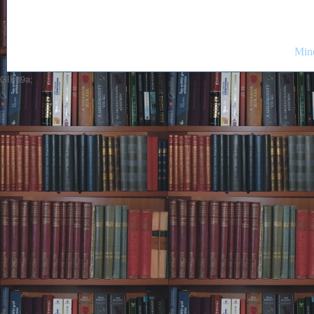
Mind
GIF89a;