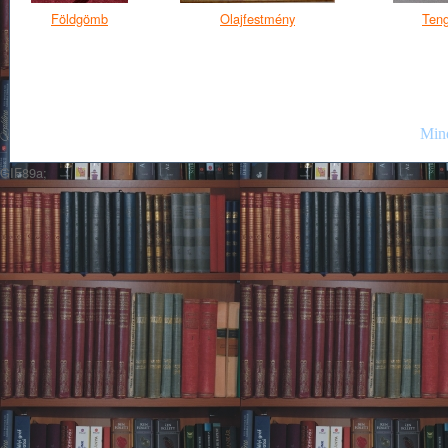
Földgömb
Olajfestmény
Teng
Mind
GIF89a;