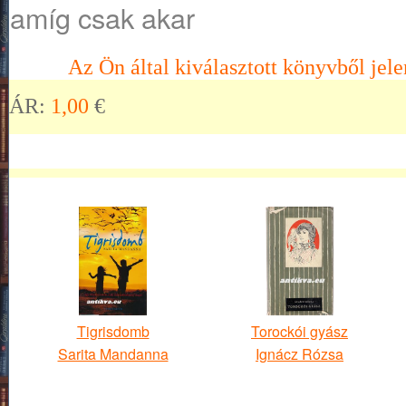
amíg csak akar
Az Ön által kiválasztott könyvből jele
ÁR:
1,00
€
Tigrisdomb
Torockói gyász
Sarita Mandanna
Ignácz Rózsa