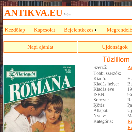
ANTIKVA.EU
béta
Kezdőlap
Kapcsolat
Bejelentkezés
Megrendelé
Napi ajánlat
Újdonságok
Tűzliliom
Szerző:
An
Többi szerzők:
Kiadó:
Ha
Kiadás helye:
Bu
Kiadás éve
19
ISBN:
96
Sorozat:
R
Kötés:
Pa
Állapot:
Új
Nyelv:
M
Kategória:
R
R