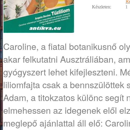
R
Készleten:
1
Caroline, a fiatal botanikusnő o
akar felkutatni Ausztráliában, am
gyógyszert lehet kifejleszteni. 
liliomfajta csak a bennszülöttek 
Adam, a titokzatos különc segít 
elmehessen az idegenek elől elzá
meglepő ajánlattal áll elő: Caro