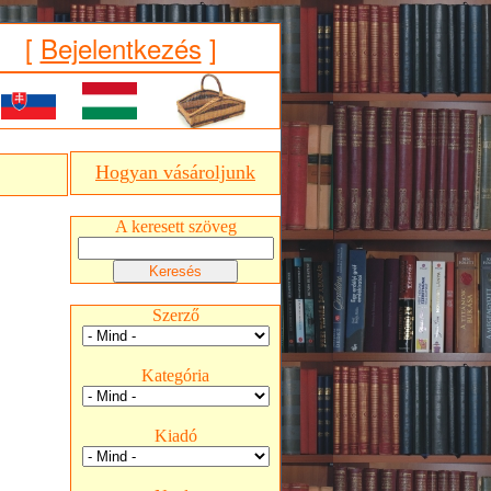
[
Bejelentkezés
]
Hogyan vásároljunk
A keresett szöveg
Szerző
Kategória
Kiadó