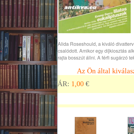
Alida Roseshould, a kiváló divatter
csalódott. Amikor egy díjkiosztás al
rajta bosszút állni. A férfi sugárzó 
Az Ön által kiválas
ÁR:
1,00
€