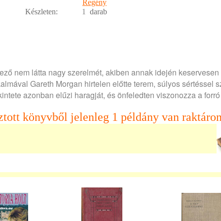
Regény
Készleten:
1
darab
vező nem látta nagy szerelmét, akiben annak idején keservesen
kalmával Gareth Morgan hirtelen előtte terem, súlyos sértéssel 
tekintete azonban elűzi haragját, és önfeledten viszonozza a forr
ztott könyvből jelenleg 1 példány van raktáron