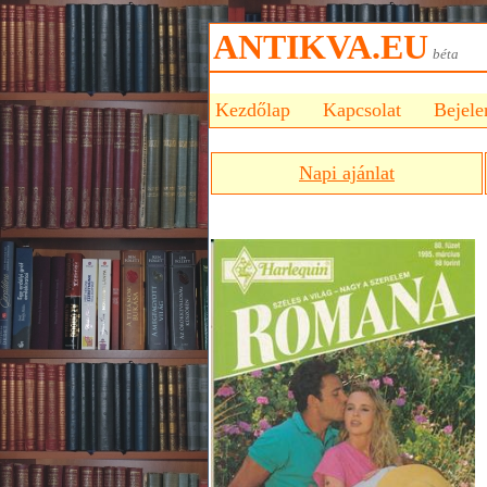
ANTIKVA.EU
bét
Kezdőlap
Kapcsolat
Bejele
Napi ajánlat