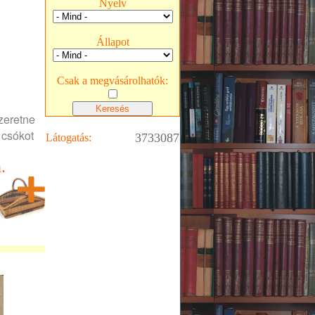
Nyelv
Állapot
Csak a megvásárolhatók:
szeretne
ó csókot
3733087
Látogatás:
.