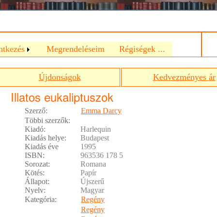
a
ntkezés
Megrendeléseim
Régiségek ...
Újdonságok
Kedvezményes ár
Illatos eukaliptuszok
Szerző:
Emma Darcy
Többi szerzők:
Kiadó:
Harlequin
Kiadás helye:
Budapest
Kiadás éve
1995
ISBN:
963536 178 5
Sorozat:
Romana
Kötés:
Papír
Állapot:
Újszerű
Nyelv:
Magyar
Kategória:
Regény
Regény