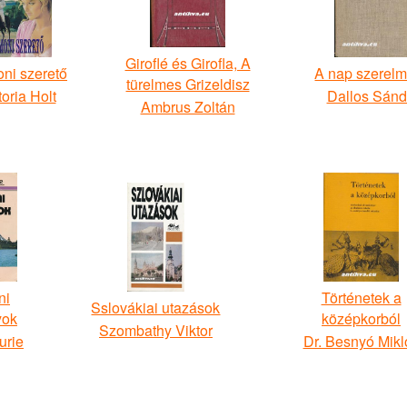
Giroflé és Girofla, A
ni szerető
A nap szerel
türelmes Grizeldisz
toria Holt
Dallos Sánd
Ambrus Zoltán
ni
Történetek a
Sslovákiai utazások
yok
középkorból
Szombathy Viktor
urie
Dr. Besnyó Mikl