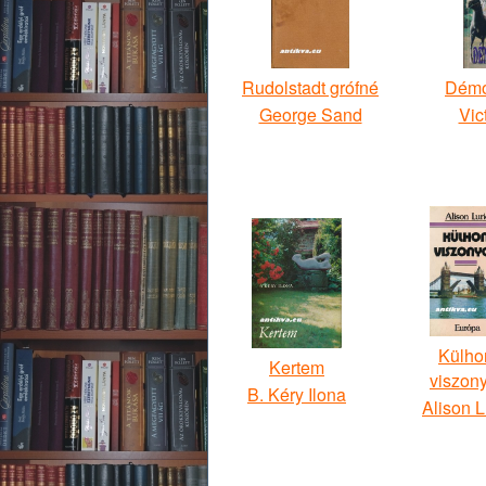
Rudolstadt grófné
Démo
George Sand
Vic
Külho
Kertem
viszon
B. Kéry Ilona
Alison L