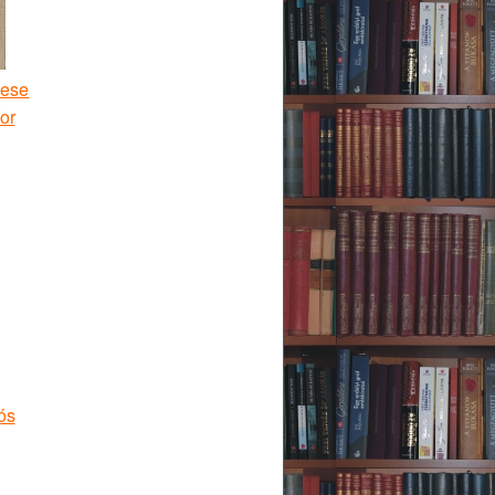
mese
or
ós