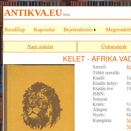
ANTIKVA.EU
béta
Kezdőlap
Kapcsolat
Bejelentkezés
Megrendelé
Napi ajánlat
Újdonságok
KELET - AFRIKA V
Szerző:
Ki
Többi szerzők:
Kiadó:
Ta
Kiadás helye:
Br
Kiadás éve
19
ISBN:
Sorozat:
Kötés:
Vá
Állapot:
Ha
Nyelv:
M
Kategória:
Va
Va