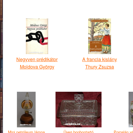
Negyven prédikátor
A francia kislány
Moldova György
Thury Zsuzsa
Mini petróleum lámpa
Üveg bonbontartó
Porcelán v