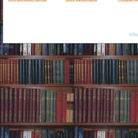
Mind
GIF89a;