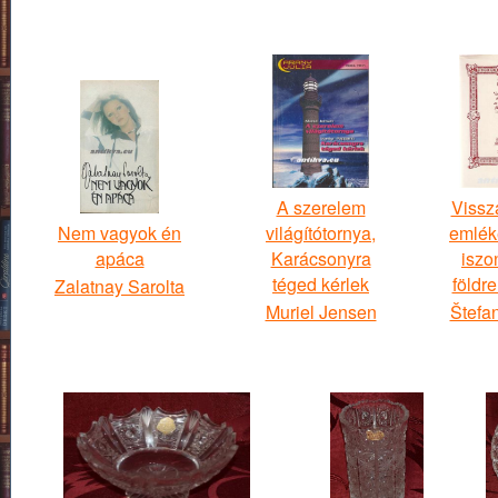
A szerelem
Vissz
Nem vagyok én
világítótornya,
emlék
apáca
Karácsonyra
iszo
téged kérlek
földr
Zalatnay Sarolta
Muriel Jensen
Štefa