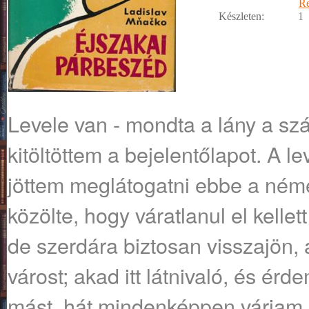
R
Készleten:
1
Levele van - mondta a lány a szá
kitöltöttem a bejelentőlapot. A le
jöttem meglátogatni ebbe a ném
közölte, hogy váratlanul el kelle
de szerdára biztosan visszajön,
várost; akad itt látnivaló, és ér
mást, hát mindenképpen várjam