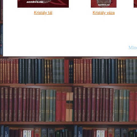
Kristály tál
Kristály váza
Mind
GIF89a;