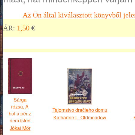
Az Ön által kiválasztott könyvből jele
ÁR:
1,50
€
Sárga
rózsa, A
Tajomstvo dračieho domu
hol a pénz
Katharine L. Oldmeadow
nem isten
Jókai Mór