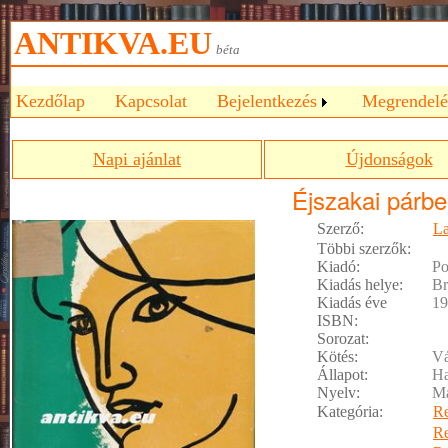
ANTIKVA.EU
béta
Kezdőlap
Kapcsolat
Bejelentkezés
Megrendelé
Napi ajánlat
Újdonságok
Éjszakai párb
Szerző:
La
Többi szerzők:
Kiadó:
Po
Kiadás helye:
Br
Kiadás éve
19
ISBN:
Sorozat:
Kötés:
Vá
Állapot:
Ha
Nyelv:
M
Kategória:
R
R