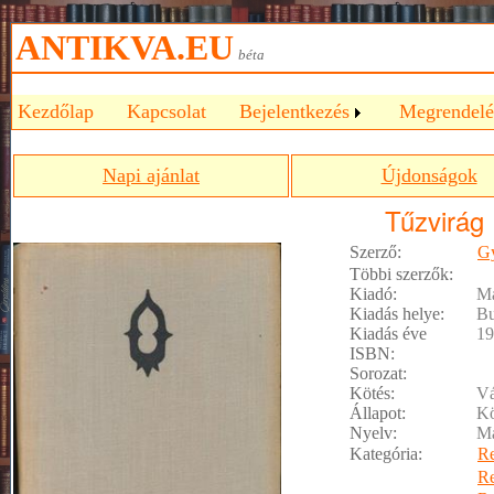
ANTIKVA.EU
béta
Kezdőlap
Kapcsolat
Bejelentkezés
Megrendelé
Napi ajánlat
Újdonságok
Tűzvirág
Szerző:
Gy
Többi szerzők:
Kiadó:
Ma
Kiadás helye:
Bu
Kiadás éve
19
ISBN:
Sorozat:
Kötés:
Vá
Állapot:
Kö
Nyelv:
M
Kategória:
R
R