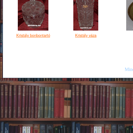
Kristály bonbontartó
Kristály váza
Mind
GIF89a;