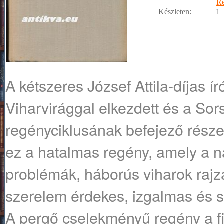
R
Készleten:
1
A kétszeres József Attila-díjas ír
Viharvirággal elkezdett és a Sors
regényciklusának befejező része
ez a hatalmas regény, amely a n
problémák, háborús viharok rajz
szerelem érdekes, izgalmas és s
A pergő cselekményű regény a fi