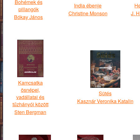
Bohémek és
India ébenje
He
pillangók
Christine Monson
J. H
Bókay János
Kamcsatka
ösnépei,
Sütés
vadállatai és
Kasznár Veronika Katalin
tűzhányói között
Sten Bergman