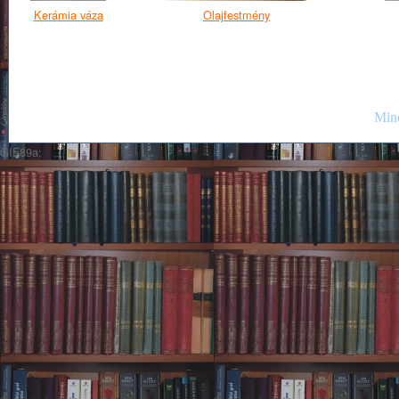
Kerámia váza
Olajfestmény
Mind
GIF89a;