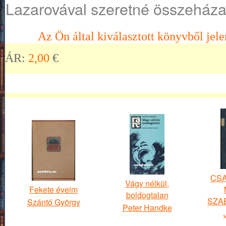
Lazarovával szeretné összeházas
Az Ön által kiválasztott könyvből jele
ÁR:
2,00
€
CSA
Vágy nélkül,
Fekete éveim
boldogtalan
SZA
Szántó György
Peter Handke