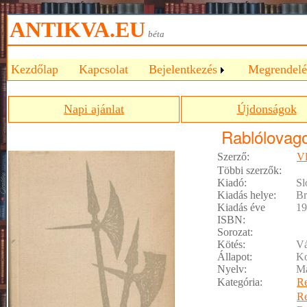
ANTIKVA.EU
béta
Kezdőlap
Kapcsolat
Bejelentkezés
Megrendelé
Napi ajánlat
Újdonságok
Rablólovag
Szerző:
Vl
Többi szerzők:
Kiadó:
Sl
Kiadás helye:
Br
Kiadás éve
19
ISBN:
Sorozat:
Kötés:
Vá
Állapot:
Ko
Nyelv:
M
Kategória:
R
R