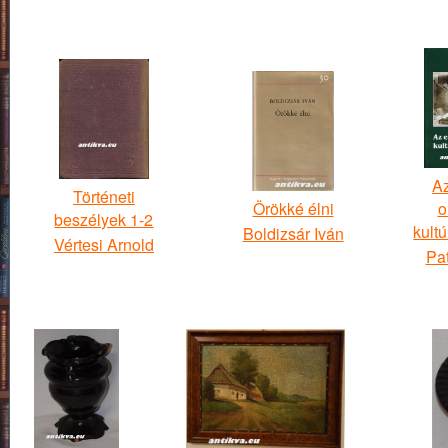
Az
Történeti
Örökké élni
o
beszélyek 1-2
kultú
Boldizsár Iván
Vértesi Arnold
Pa