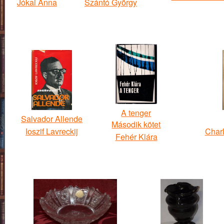
Jókai Anna
Szántó György
A tenger
Salvador Allende
Második kötet
Ioszif Lavreckij
Charl
Fehér Klára