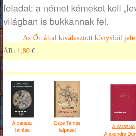
feladat: a német kémeket kell „l
világban is bukkannak fel.
Az Ön által kiválasztott könyvből jele
ÁR:
1,80
€
A panasz
Esze Tamás
A varázsló
leírása
talpasai
Alexandre Du