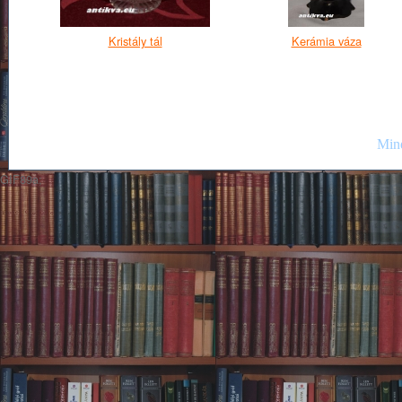
Kristály tál
Kerámia váza
Mind
GIF89a;