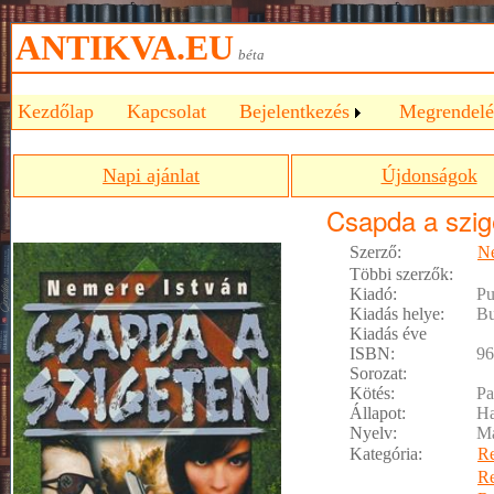
ANTIKVA.EU
béta
Kezdőlap
Kapcsolat
Bejelentkezés
Megrendelé
Napi ajánlat
Újdonságok
Csapda a szig
Szerző:
Ne
Többi szerzők:
Kiadó:
Pu
Kiadás helye:
Bu
Kiadás éve
ISBN:
96
Sorozat:
Kötés:
Pa
Állapot:
Ha
Nyelv:
M
Kategória:
R
R