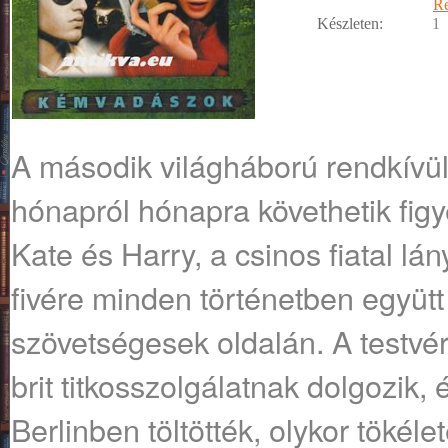
R
Készleten:
1
A ​második világháború rendkívü
hónapról hónapra követhetik fig
Kate és Harry, a csinos fiatal l
fivére minden történetben együt
szövetségesek oldalán. A testvér
brit titkosszolgálatnak dolgozik
Berlinben töltötték, olykor tökél