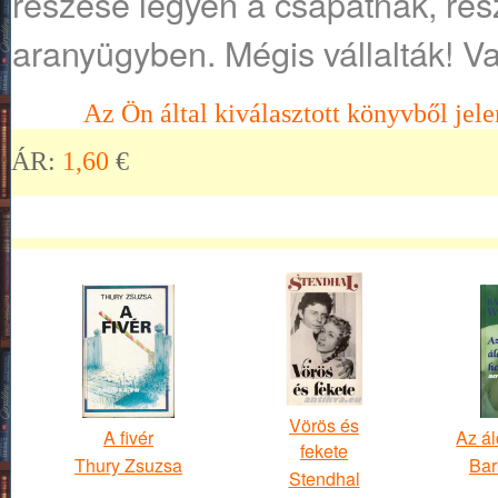
részese legyen a csapatnak, rés
aranyügyben. Mégis vállalták! V
Az Ön által kiválasztott könyvből jele
ÁR:
1,60
€
Vörös és
A fivér
Az ál
fekete
Thury Zsuzsa
Bar
Stendhal