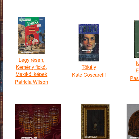
Légy résen,
N
Kemény fickó,
Tökély
E
Mexikói képek
Kate Coscarelli
Pas
Patricia Wilson