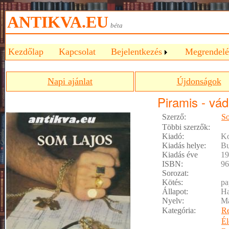
ANTIKVA.EU
béta
Kezdőlap
Kapcsolat
Bejelentkezés
Megrendelé
Napi ajánlat
Újdonságok
Piramis - vád
Szerző:
S
Többi szerzők:
Kiadó:
Ko
Kiadás helye:
Bu
Kiadás éve
19
ISBN:
96
Sorozat:
Kötés:
pa
Állapot:
Ha
Nyelv:
M
Kategória:
R
Él