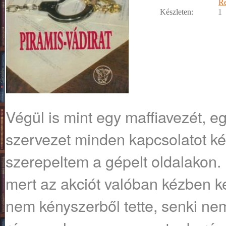
R
Készleten:
1
Végül is mint egy maffiavezét, e
szervezet minden kapcsolatot ké
szerepeltem a gépelt oldalakon. L
mert az akciót valóban kézben kel
nem kényszerből tette, senki nem