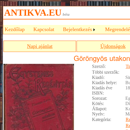
ANTIKVA.EU
béta
Kezdőlap
Kapcsolat
Bejelentkezés
Megrendelé
Napi ajánlat
Újdonságok
Göröngyös utakon 
Szerző:
Ti
Többi szerzők:
Kiadó:
Si
Kiadás helye:
Bu
Kiadás éve
18
ISBN:
Sorozat:
Eg
Kötés:
Dí
Állapot:
Ko
Nyelv:
M
Kategória:
R
R