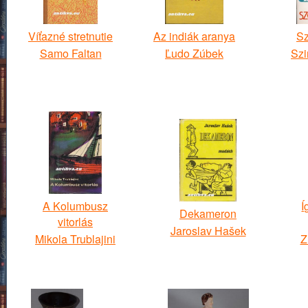
Víťazné stretnutie
Az indiák aranya
Sz
Samo Faltan
Ľudo Zúbek
Szi
A Kolumbusz
Í
Dekameron
vitorlás
Jaroslav Hašek
Mikola Trublajini
Z