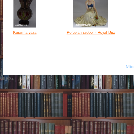
Kerámia váza
Porcelán szobor - Royal Dux
Mind
GIF89a;