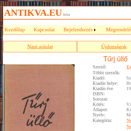
ANTIKVA.EU
béta
Kezdőlap
Kapcsolat
Bejelentkezés
Megrendelé
Napi ajánlat
Újdonságok
Tűrj üllő
Szerző:
Eg
Többi szerzők:
Kiadó:
Sz
Kiadás helye:
Br
Kiadás éve
19
ISBN:
Sorozat:
Kötés:
Vá
Állapot:
Ko
Nyelv:
M
Kategória:
No
No