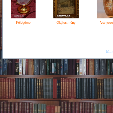
Földgömb
Olajfestmény
Aranyozo
Mind
GIF89a;