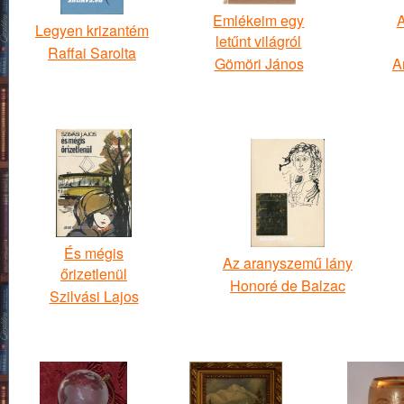
Emlékeim egy
A
Legyen krizantém
letűnt világról
Raffai Sarolta
Gömöri János
A
És mégis
Az aranyszemű lány
őrizetlenül
Honoré de Balzac
Szilvási Lajos