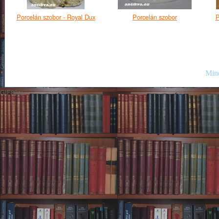
Porcelán szobor - Royal Dux
Porcelán szobor
P
Mind
GIF89a;