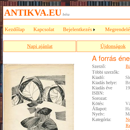
ANTIKVA.EU
béta
Kezdőlap
Kapcsolat
Bejelentkezés
Megrendelé
Napi ajánlat
Újdonságok
A forrás én
Szerző:
Bá
Többi szerzők:
Kiadó:
Sl
Kiadás helye:
Br
Kiadás éve
19
ISBN:
Sorozat:
Kötés:
Vá
Állapot:
Ha
Nyelv:
M
Kategória:
No
R