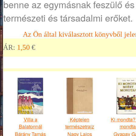
benne az egymásnak feszülő és
természeti és társadalmi erőket.
Az Ön által kiválasztott könyvből jele
ÁR:
1,50
€
Villa a
Képtelen
Ki mondta? 
Balatonnál
természetrajz
mondta
Bárány Tamás
Nagy Lajos
Gyapay G