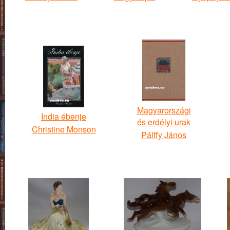
Magyarországi
India ébenje
és erdélyi urak
Christine Monson
Pálffy János