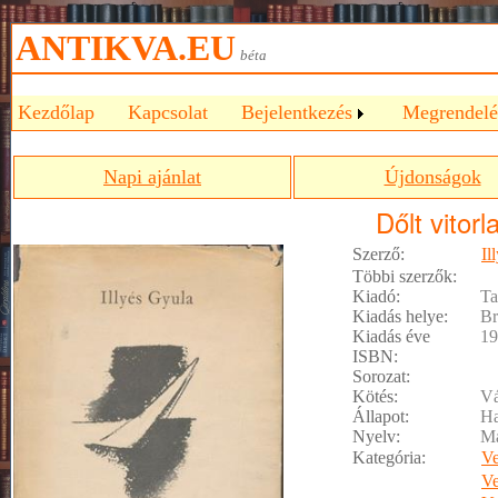
ANTIKVA.EU
béta
Kezdőlap
Kapcsolat
Bejelentkezés
Megrendelé
Napi ajánlat
Újdonságok
Dőlt vitorl
Szerző:
Il
Többi szerzők:
Kiadó:
Ta
Kiadás helye:
Br
Kiadás éve
19
ISBN:
Sorozat:
Kötés:
Vá
Állapot:
Ha
Nyelv:
M
Kategória:
Ve
Ve