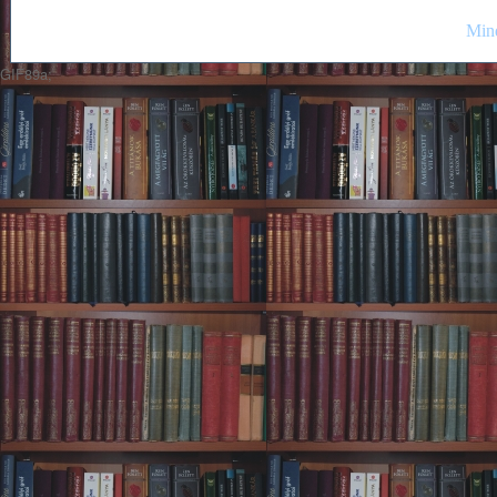
Mind
GIF89a;