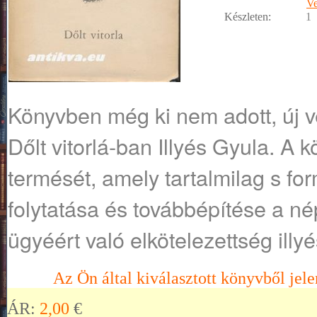
Ve
Készleten:
1
Könyvben ​még ki nem adott, új v
Dőlt vitorlá-ban Illyés Gyula. A k
termését, amely tartalmilag s form
folytatása és továbbépítése a né
ügyéért való elkötelezettség illy
Az Ön által kiválasztott könyvből jele
ÁR:
2,00
€