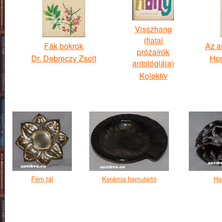
Visszhang
(fiatal
Fák bokrok
Az a
prózaírók
Dr. Debreczy Zsolt
Hon
antológiája)
Kolektív
Fém tál
Kerámia hamutartó
Ha