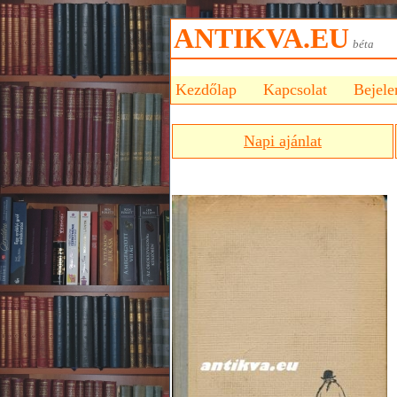
ANTIKVA.EU
bét
Kezdőlap
Kapcsolat
Bejele
Napi ajánlat