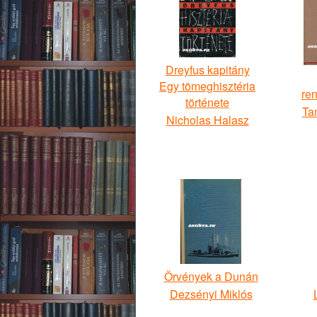
Dreyfus kapitány
Egy tömeghisztéria
re
története
Ta
Nicholas Halasz
Örvények a Dunán
Dezsényi Miklós