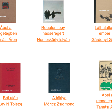
Ábel a
Requiem egy
Láthatatl
ngetegben
hadseregért
ember
mási Áron
Nemeskürty István
Gárdonyi G
Ábel 
Bál után
A fáklya
rengete
Lev N Tolstoj
Móricz Zsigmond
Tamási 