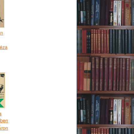
an
éza
a
gben
Áron