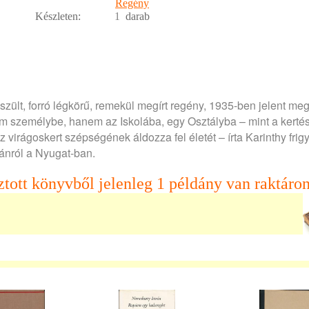
Regény
Készleten:
1
darab
eszült, forró légkörű, remekül megírt regény, 1935-ben jelent meg
em személybe, hanem az Iskolába, egy Osztályba – mint a kertés
virágoskert szépségének áldozza fel életét – írta Karinthy frig
tánról a Nyugat-ban.
ztott könyvből jelenleg 1 példány van raktáron