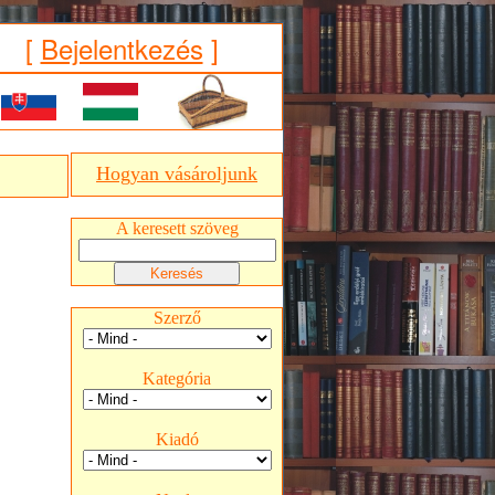
[
Bejelentkezés
]
Hogyan vásároljunk
A keresett szöveg
Szerző
Kategória
Kiadó