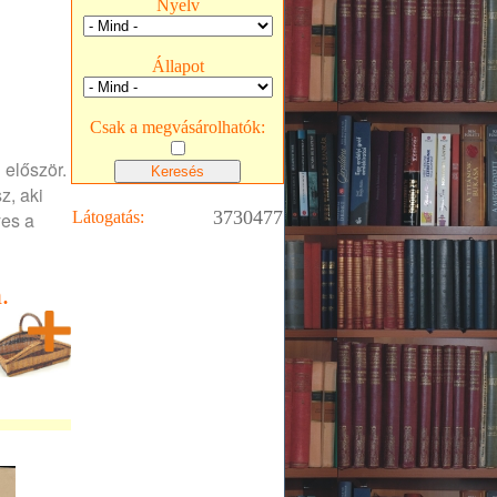
Nyelv
Állapot
Csak a megvásárolhatók:
 először.
z, aki
3730477
yes a
Látogatás:
.