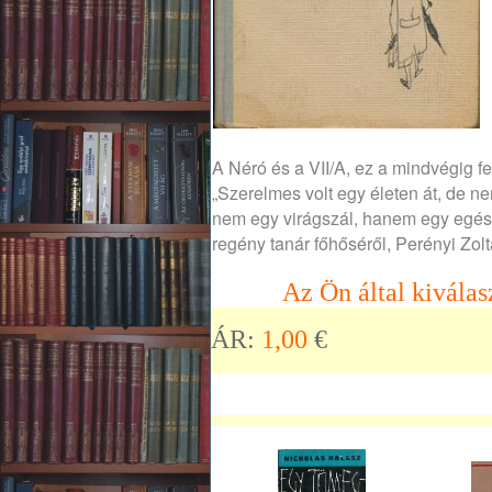
A ​Néró és a VII/A, ez a mindvégig f
„Szerelmes volt egy életen át, de n
nem egy virágszál, hanem egy egész 
regény tanár főhőséről, Perényi Zol
Az Ön által kiválas
ÁR:
1,00
€