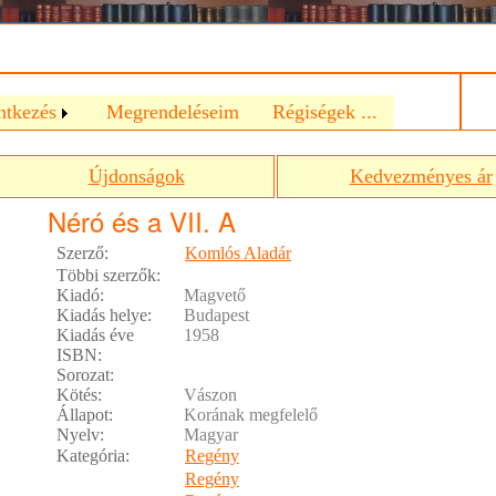
a
ntkezés
Megrendeléseim
Régiségek ...
Újdonságok
Kedvezményes ár
Néró és a VII. A
Szerző:
Komlós Aladár
Többi szerzők:
Kiadó:
Magvető
Kiadás helye:
Budapest
Kiadás éve
1958
ISBN:
Sorozat:
Kötés:
Vászon
Állapot:
Korának megfelelő
Nyelv:
Magyar
Kategória:
Regény
Regény