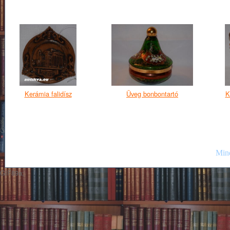
Kerámia falidísz
Üveg bonbontartó
K
Mind
GIF89a;