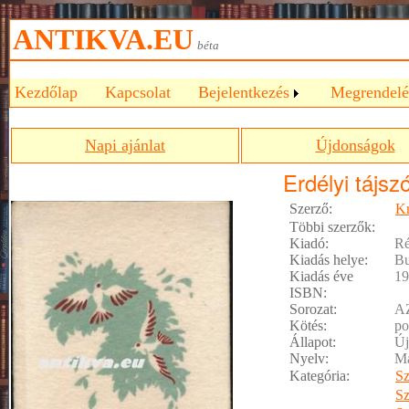
ANTIKVA.EU
béta
Kezdőlap
Kapcsolat
Bejelentkezés
Megrendelé
Napi ajánlat
Újdonságok
Erdélyi tájsz
Szerző:
Kr
Többi szerzők:
Kiadó:
Ré
Kiadás helye:
Bu
Kiadás éve
19
ISBN:
Sorozat:
A
Kötés:
po
Állapot:
Új
Nyelv:
M
Kategória:
Sz
Sz