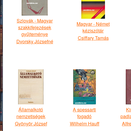
Szlovák - Magyar
Magyar - Német
szakkifejezések
kéziszótár
gyűjteménye
Csiffary Tamás
Dvorsky Józsefné
Államalkotó
A spessarti
Ki
nemzetiségek
fogadó
padl
Gyönyör József
Wilhelm Hauff
Alfr