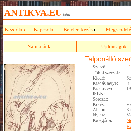
ANTIKVA.EU
béta
Kezdőlap
Kapcsolat
Bejelentkezés
Megrendelé
Napi ajánlat
Újdonságok
Talponálló sze
Szerző:
Tí
Többi szerzők:
Kiadó:
Sz
Kiadás helye:
Bu
Kiadás éve
19
ISBN:
Sorozat:
Kötés:
Vá
Állapot:
Ko
Nyelv:
M
Kategória:
No
R