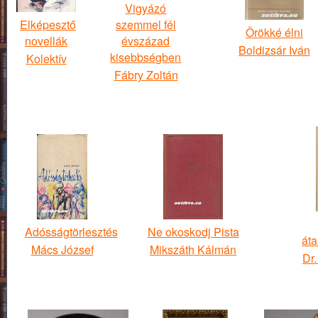
Vigyázó
Elképesztő
szemmel fél
Örökké élni
novellák
évszázad
Boldizsár Iván
kisebbségben
Kolektív
Fábry Zoltán
Adósságtörlesztés
Ne okoskodj Pista
áta
Mács József
Mikszáth Kálmán
Dr.