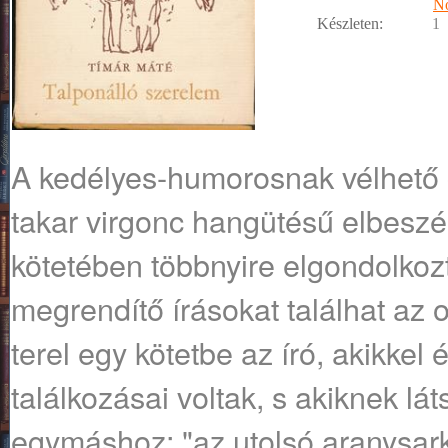
No
Készleten:
1
A ​kedélyes-humorosnak vélhető 
takar virgonc hangütésű elbeszé
kötetében többnyire elgondolkozt
megrendítő írásokat találhat az 
terel egy kötetbe az író, akikkel 
találkozásai voltak, s akiknek lá
egymáshoz: "az utolsó aranysark