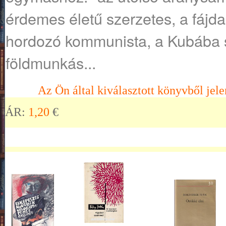
érdemes életű szerzetes, a fáj
hordozó kommunista, a Kubába 
földmunkás...
Az Ön által kiválasztott könyvből jele
ÁR:
1,20
€