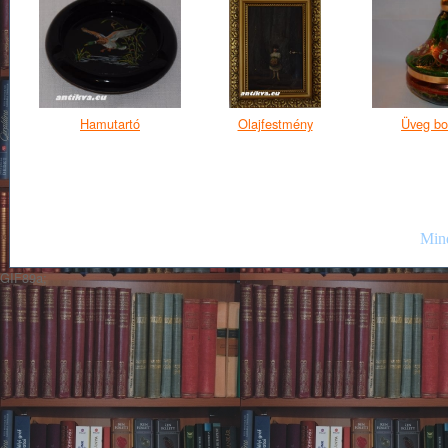
Hamutartó
Olajfestmény
Üveg bo
Mind
GIF89a;