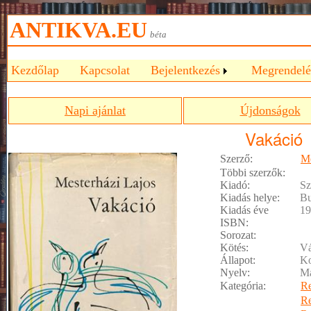
ANTIKVA.EU
béta
Kezdőlap
Kapcsolat
Bejelentkezés
Megrendelé
Napi ajánlat
Újdonságok
Vakáció
Szerző:
Me
Többi szerzők:
Kiadó:
Sz
Kiadás helye:
Bu
Kiadás éve
19
ISBN:
Sorozat:
Kötés:
Vá
Állapot:
Ko
Nyelv:
M
Kategória:
R
R