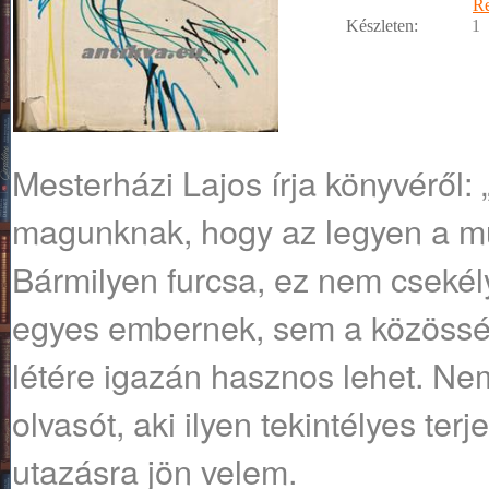
R
Készleten:
1
Mesterházi Lajos írja könyvéről
magunknak, hogy az legyen a múl
Bármilyen furcsa, ez nem csekél
egyes embernek, sem a közössé
létére igazán hasznos lehet. Ne
olvasót, aki ilyen tekintélyes te
utazásra jön velem.