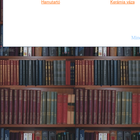
Hamutartó
Kerámia váza
Mind
GIF89a;