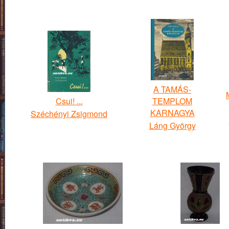
A TAMÁS-
Csui! ...
TEMPLOM
KARNAGYA
Széchényi Zsigmond
Láng György