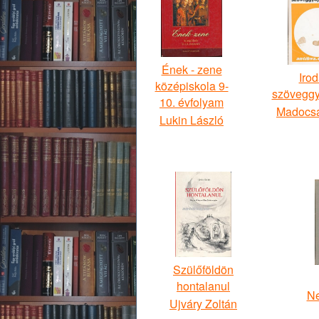
Ének - zene
Irod
középiskola 9-
szöveggy
10. évfolyam
Madocsa
Lukin László
Szülőföldön
hontalanul
N
Ujváry Zoltán