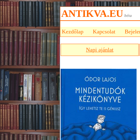
ANTIKVA.EU
bét
Kezdőlap
Kapcsolat
Bejele
Napi ajánlat