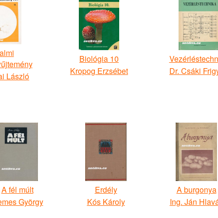
almi
Biológia 10
Vezérléstechn
űjtemény
Kropog Erzsébet
Dr. Csáki Frig
i László
A fél múlt
Erdély
A burgonya
emes György
Kós Károly
Ing. Ján Hlav