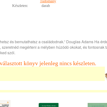
Tudomány
Készleten:
darab
ihetsz és bemutathatsz a családodnak.” Douglas Adams Ha érde
an, szeretnéd megérteni a mélyben húzódó okokat, és fontosnak t
eked szól.
választott könyv jelenleg nincs készleten.