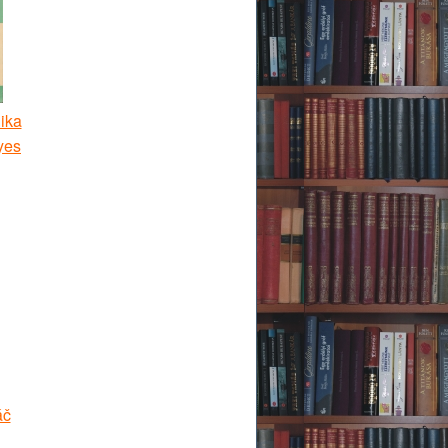
ika
yes
áč