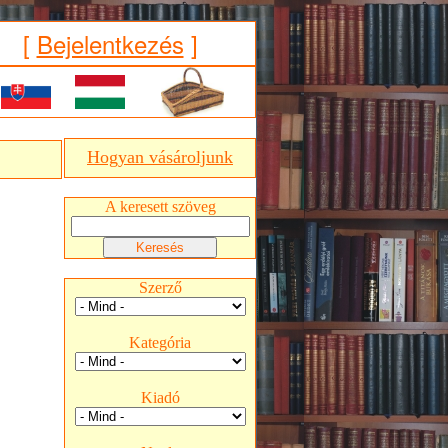
[
Bejelentkezés
]
Hogyan vásároljunk
A keresett szöveg
Szerző
Kategória
Kiadó