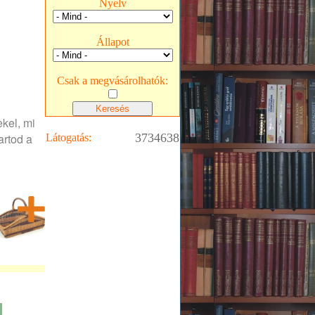
Nyelv
Állapot
Csak a megvásárolhatók:
kel, mi
artod a
3734638
Látogatás: