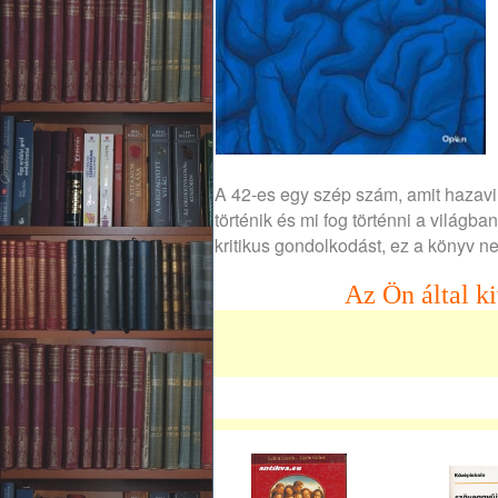
A ​42-es egy szép szám, amit hazav
történik és mi fog történni a világb
kritikus gondolkodást, ez a könyv n
Az Ön által ki