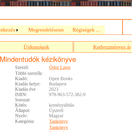
a
ntkezés
Megrendeléseim
Régiségek ...
Újdonságok
Kedvezményes ár
Mindentudók kézikönyve
Szerző:
Ódor Lajos
Többi szerzők:
Kiadó:
Open Books
Kiadás helye:
Budapest
Kiadás éve
2023
ISBN:
978-963-572-382-9
Sorozat:
Kötés:
keménytáblás
Állapot:
Újszerű
Nyelv:
Magyar
Kategória:
Tankönyv
Tankönyv