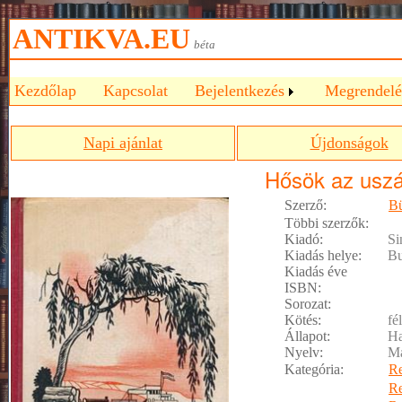
ANTIKVA.EU
béta
Kezdőlap
Kapcsolat
Bejelentkezés
Megrendelé
Napi ajánlat
Újdonságok
Hősök az uszá
Szerző:
B
Többi szerzők:
Kiadó:
Si
Kiadás helye:
Bu
Kiadás éve
ISBN:
Sorozat:
Kötés:
fé
Állapot:
Ha
Nyelv:
M
Kategória:
R
R