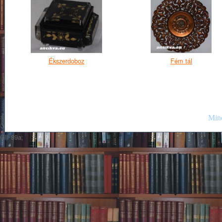
Ékszerdoboz
Fém tál
Mind
GIF89a;