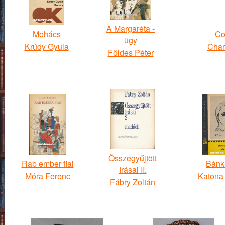
A Margaréta -
Mohács
Co
ügy
Krúdy Gyula
Char
Földes Péter
Összegyűjtött
Rab ember fiai
Bánk
írásai II.
Móra Ferenc
Katona 
Fábry Zoltán