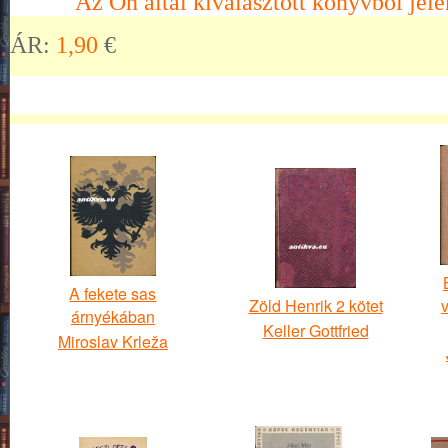
Az Ön által kiválasztott könyvből jele
ÁR:
1,90
€
A fekete sas
Zöld Henrik 2 kötet
v
árnyékában
Keller Gottfried
Miroslav Krleža