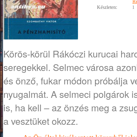
R
Készleten:
1
Körös-körül Rákóczi kurucai har
seregekkel. Selmec városa azon
és önző, fukar módon próbálja vé
nyugalmát. A selmeci polgárok is 
is, ha kell – az önzés meg a z
a vesztüket okozz.