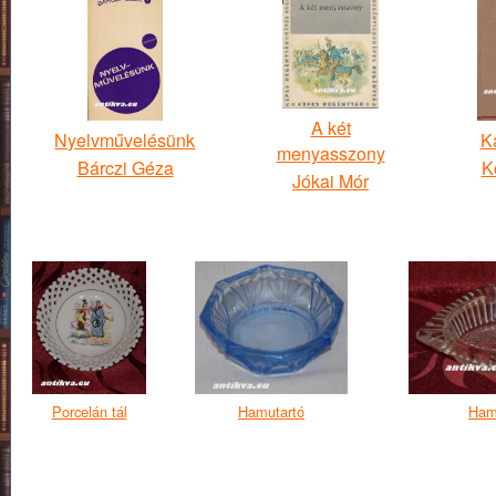
A két
Nyelvművelésünk
K
menyasszony
Bárczi Géza
K
Jókai Mór
Porcelán tál
Hamutartó
Ham