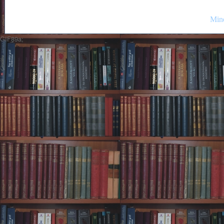
Mind
GIF89a;