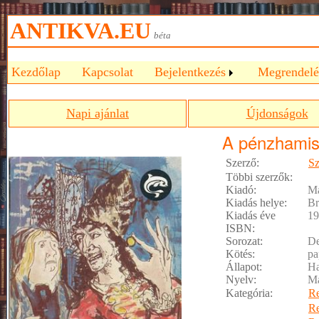
ANTIKVA.EU
béta
Kezdőlap
Kapcsolat
Bejelentkezés
Megrendelé
Napi ajánlat
Újdonságok
A pénzhamis
Szerző:
Sz
Többi szerzők:
Kiadó:
M
Kiadás helye:
Br
Kiadás éve
19
ISBN:
Sorozat:
De
Kötés:
pa
Állapot:
Ha
Nyelv:
M
Kategória:
R
R