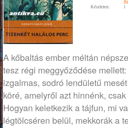
R
Készleten:
1
A kőbaltás ember méltán népszerű 
tesz régi meggyőződése mellett: 
izgalmas, sodró lendületű mesét
köré, amelyről azt hinnénk, csak
Hogyan keletkezik a tájfun, mi v
légtölcséren belül, mekkorák a t