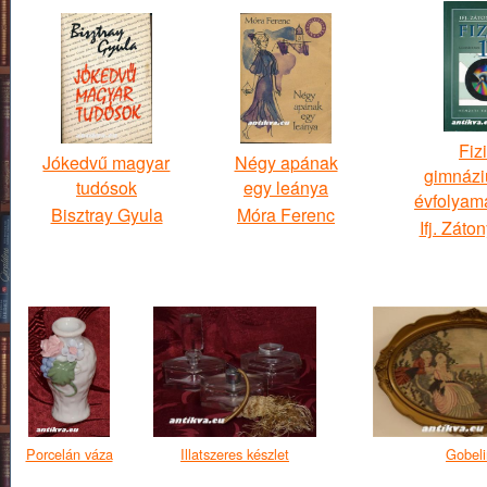
Fiz
Jókedvű magyar
Négy apának
gimnázi
tudósok
egy leánya
évfolyam
Bisztray Gyula
Móra Ferenc
Ifj. Záto
Porcelán váza
Illatszeres készlet
Gobeli