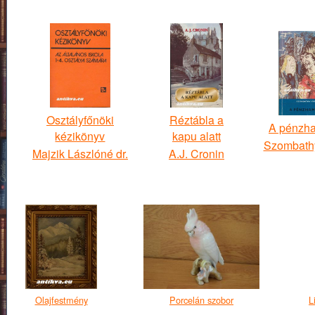
Osztályfőnöki
Réztábla a
A pénzha
kézikönyv
kapu alatt
Szombathy
Majzik Lászlóné dr.
A.J. Cronin
Olajfestmény
Porcelán szobor
L