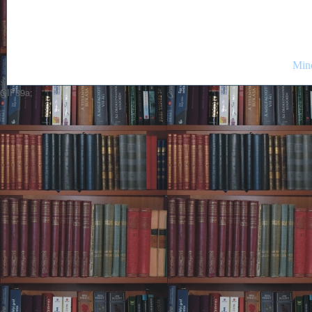
Mind
GIF89a;