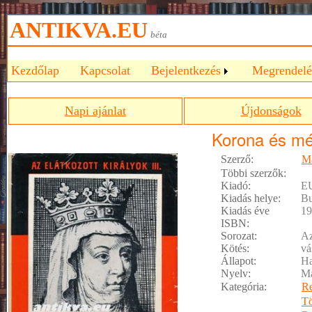
ANTIKVA.EU
béta
Kezdőlap
Kapcsolat
Bejelentkezés
Megrendelé
Napi ajánlat
Újdonságok
Korona és m
Szerző:
Ma
Többi szerzők:
Kiadó:
E
Kiadás helye:
Bu
Kiadás éve
19
ISBN:
Sorozat:
Az
Kötés:
vá
Állapot:
Ha
Nyelv:
M
Kategória:
R
Tö