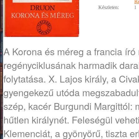
R
Készleten:
1
A Korona és méreg a francia író 
regényciklusának harmadik darab
folytatása. X. Lajos király, a Civ
gyengekezű utóda megszabadult 
szép, kacér Burgundi Margittól: 
hűtlen királynét. Feleségül vehe
Klemenciát, a gyönyörű, tiszta e