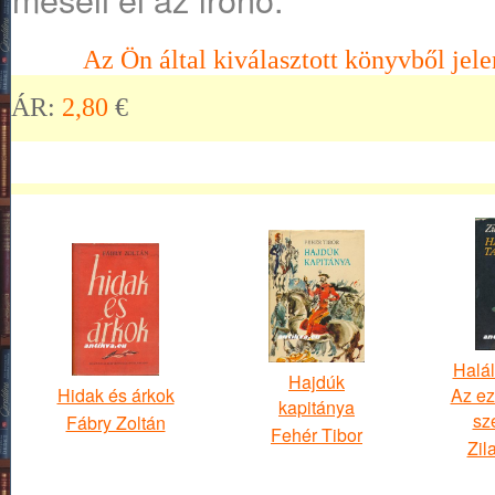
Az Ön által kiválasztott könyvből jele
ÁR:
2,80
€
Halál
Hajdúk
Hidak és árkok
Az ez
kapitánya
sz
Fábry Zoltán
Fehér Tibor
Zil