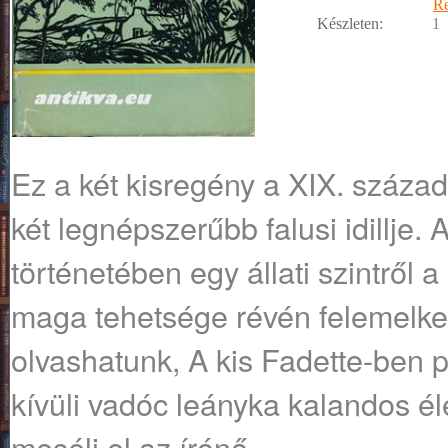
R
Készleten:
1
Ez a két kisregény a XIX. század
két legnépszerűbb falusi idillje. A
történetében egy állati szintről
maga tehetsége révén felemelked
olvashatunk, A kis Fadette-ben 
kívüli vadóc leányka kalandos él
meséli el az írónő.