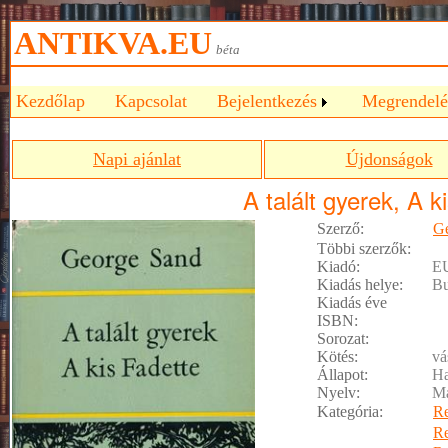
ANTIKVA.EU
béta
Kezdőlap
Kapcsolat
Bejelentkezés
Megrendelé
Napi ajánlat
Újdonságok
A talált gyerek, A k
Szerző:
G
Többi szerzők:
Kiadó:
E
Kiadás helye:
Bu
Kiadás éve
ISBN:
Sorozat:
Kötés:
vá
Állapot:
Ha
Nyelv:
M
Kategória:
R
R