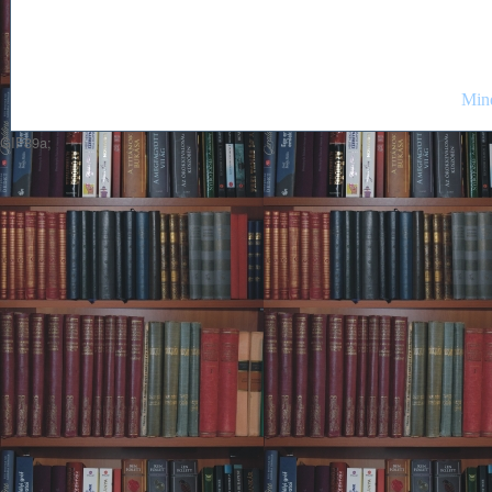
Mind
GIF89a;