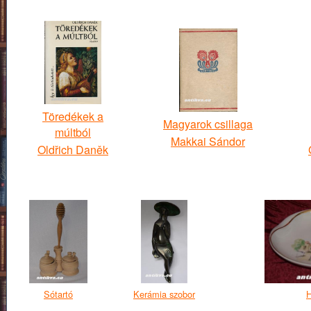
Töredékek a
Magyarok csillaga
múltból
Makkai Sándor
Oldřich Daněk
Sótartó
Kerámia szobor
H