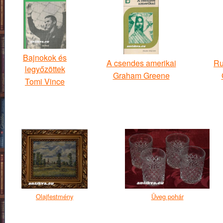
Bajnokok és
A csendes amerikai
Ru
legyőzöttek
Graham Greene
Tomi Vince
Olajfestmény
Üveg pohár