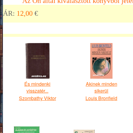
Az Ön által kiválasztott könyvből jele
ÁR:
12,00
€
És mindenki
Akinek minden
visszatér...
sikerül
Szombathy Viktor
Louis Bronfield