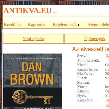
ANTIKVA.EU
béta
Kezdőlap
Kapcsolat
Bejelentkezés
Megrendelé
Napi ajánlat
Újdonságok
Az elveszett j
Szerző:
D
Többi szerzők:
Kiadó:
G
Kiadás helye:
Bu
Kiadás éve
20
ISBN:
97
Sorozat:
Kötés:
ke
Állapot:
Új
Nyelv:
M
Kategória:
R
R