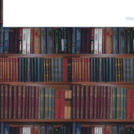
Mind
GIF89a;