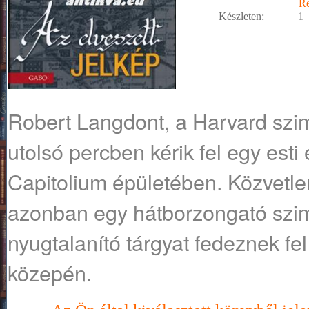
R
Készleten:
1
Robert Langdont, a Harvard szi
utolsó percben kérik fel egy est
Capitolium épületében. Közvetl
azonban egy hátborzongató szimb
nyugtalanító tárgyat fedeznek fe
közepén.