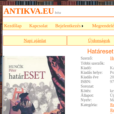
ANTIKVA.EU
béta
Kezdőlap
Kapcsolat
Bejelentkezés
Megrendelé
Napi ajánlat
Újdonságok
Határeset
Szerző:
Hu
Többi szerzők:
Kiadó:
Ka
Kiadás helye:
Po
Kiadás éve
20
ISBN:
97
Sorozat:
Kötés:
ke
Állapot:
Új
Nyelv:
M
Kategória:
R
R