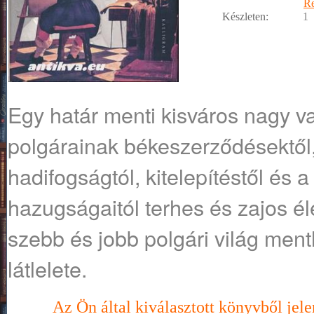
R
Készleten:
1
Egy határ menti kisváros nagy v
polgárainak békeszerződésektől,
hadifogságtól, kitelepítéstől é
hazugságaitól terhes és zajos él
szebb és jobb polgári világ men
látlelete.
Az Ön által kiválasztott könyvből jele