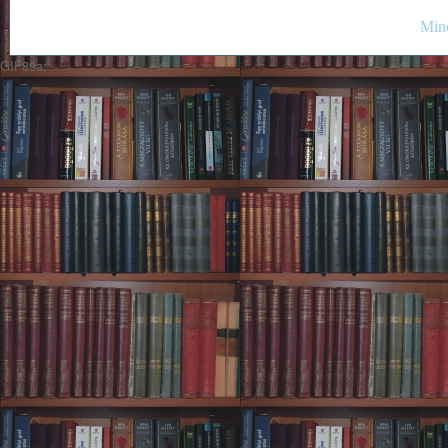
Mind
GIF89a;