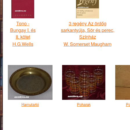
Tono -
3 regény Az ördőg
Bungay I. és
sarkantyúja, Sör és perec,
II. kötet
Színház
H.G.Wells
W. Somerset Maugham
Hamutartó
Poharak
Po